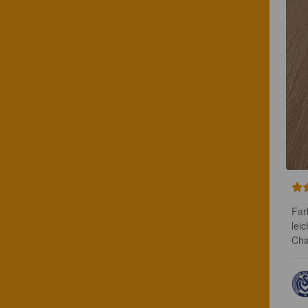
Far
lei
Cha