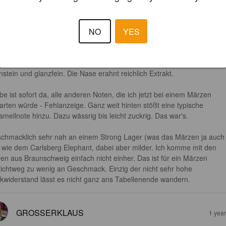
NO
YES
3.0
nstein und glanzfein. Die Nase erahnt reichlich Extrakt.

be ist sofort da, alle anderen Noten, die ich jetzt bei einem Märzen 
arten würde - Fehlanzeige. Ganz weit hinten stößt eine typische 
amellnote hinzu. Dazu wässrig bis leicht zuckrig. Das war's.

chmacklich sehr nah an einem Strong Lager (was das Märzen ja auch
), wie dem Carlsberg Elephant, dabei aber milder. Ich komme mit den 
ren aus Braunschweig einfach nicht einher. Das ist für ein Märzen 
lichtweg zu wenig an Geschmack. Einzig der nicht sehr hohe 
nkwiderstand lässt es nicht ganz ans Tabellenende wandern.
GROSSERKLAUS
1 yea