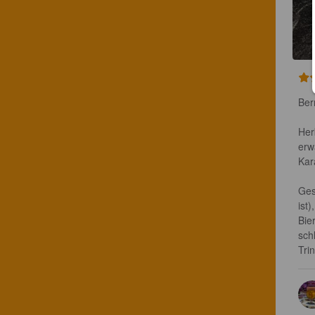
Ber
Her
erw
Kar
Ges
ist
Bie
sch
Tri