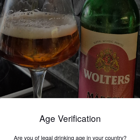
Age Verification
Are you of legal drinking age in your country?