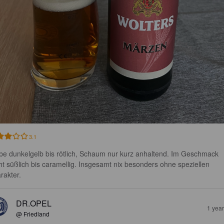
3.1
be dunkelgelb bis rötlich, Schaum nur kurz anhaltend. Im Geschmack 
cht süßlich bis caramellig. Insgesamt nix besonders ohne speziellen 
rakter.
DR.OPEL
1 yea
@ Friedland