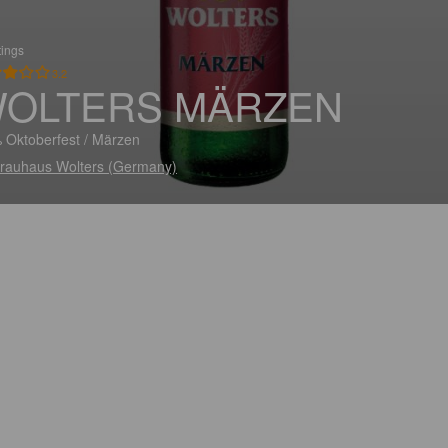
tings
3.2
OLTERS MÄRZEN
 Oktoberfest / Märzen
rauhaus Wolters (Germany)