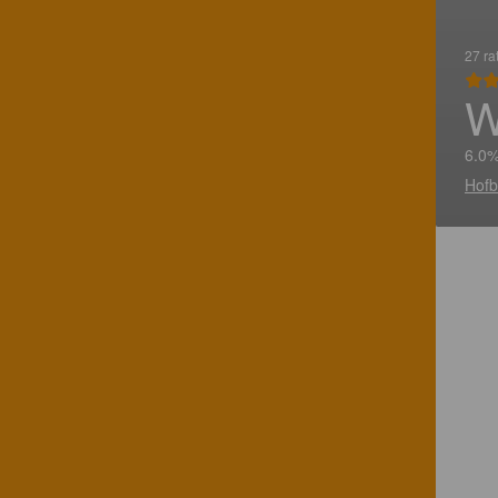
27 ra
W
6.0%
Hofb