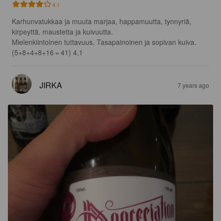
4.1
Karhunvatukkaa ja muuta marjaa, happamuutta, tynnyriä, 
kirpeyttä, maustetta ja kuivuutta.

Mielenkiintoinen tuttavuus. Tasapainoinen ja sopivan kuiva.

(5+8+4+8+16‎ = 41) 4,1
JIRKA
7 years ago