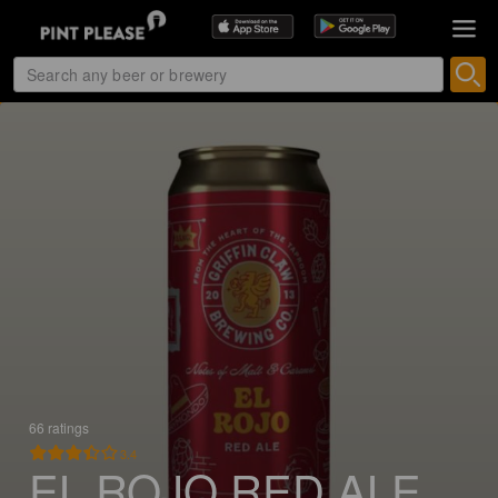
66 ratings
3.4
EL ROJO RED ALE