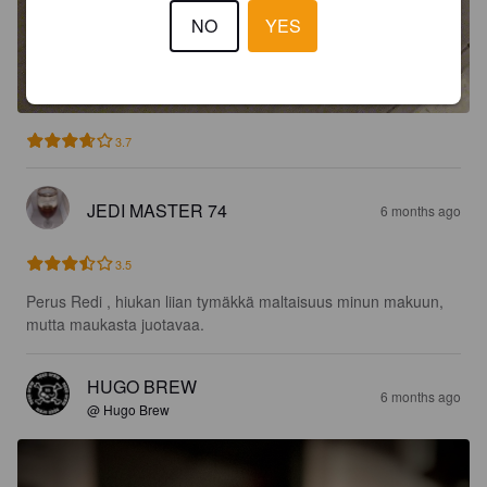
NO
YES
3.7
JEDI MASTER 74
6 months ago
3.5
Perus Redi , hiukan liian tymäkkä maltaisuus minun makuun, 
mutta maukasta juotavaa.
HUGO BREW
6 months ago
@ Hugo Brew