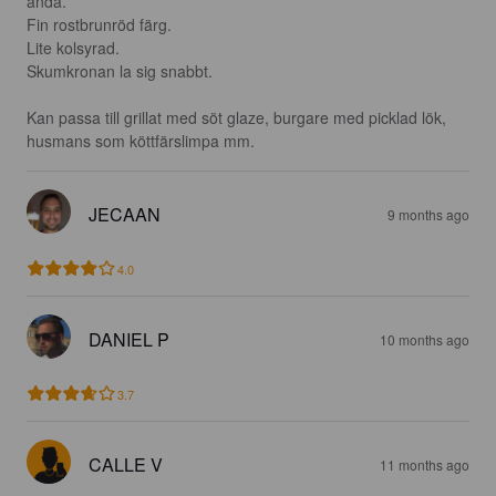
åndå. 

Fin rostbrunröd färg. 

Lite kolsyrad. 

Skumkronan la sig snabbt.

Kan passa till grillat med söt glaze, burgare med picklad lök, 
husmans som köttfärslimpa mm.
JECAAN
9 months ago
4.0
DANIEL P
10 months ago
3.7
CALLE V
11 months ago