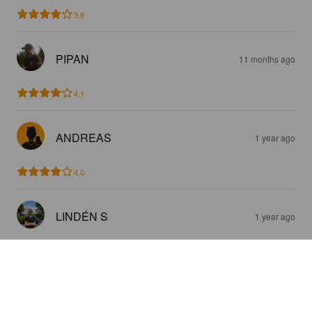
3.9
PIPAN
11 months ago
4.1
ANDREAS
1 year ago
4.0
LINDÉN S
1 year ago
2.9
PETER KARLSSON
1 year ago