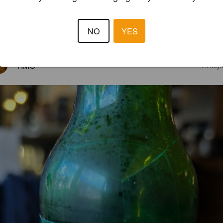
3.3
NO
YES
sächlich schmeckt es mir sehr gut. Es hat eine süßliche Note. Prost
TIMO
20 days