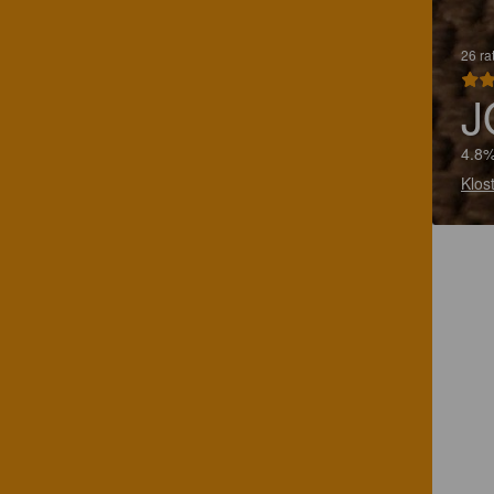
26 ra
J
4.8%
Klos