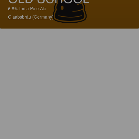
6.8% India Pale Ale
Glaabsbräu (Germany)