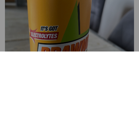
3.5
Il y a des électrolytes et c’est okayyyy !!