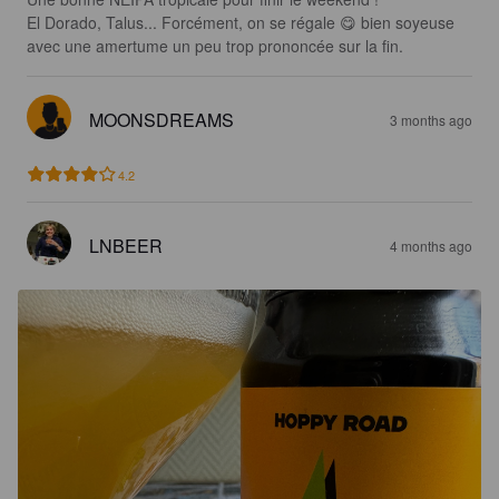
El Dorado, Talus... Forcément, on se régale 😋 bien soyeuse 
avec une amertume un peu trop prononcée sur la fin.
MOONSDREAMS
3 months ago
4.2
LNBEER
4 months ago