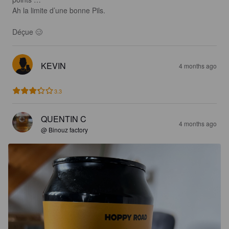
Ah la limite d’une bonne Pils. 

Déçue 🥴
KEVIN
4 months ago
3.3
QUENTIN C
4 months ago
@ Binouz factory