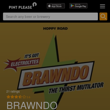
21 ratings
3.6
BRAWNDO