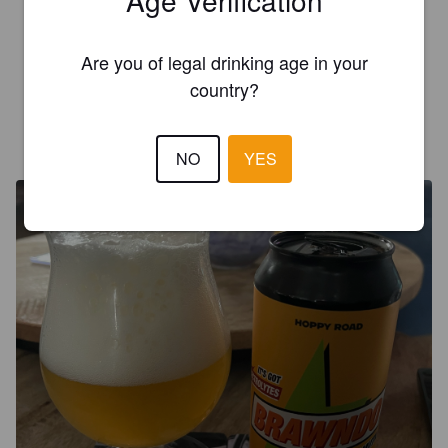
Une bonne Neipa de nouveau.

Douce, fruitée et savoureuse!

Are you of legal drinking age in your
Top 👍🏼
country?
JEAN-CHARLES B
3 months ago
NO
YES