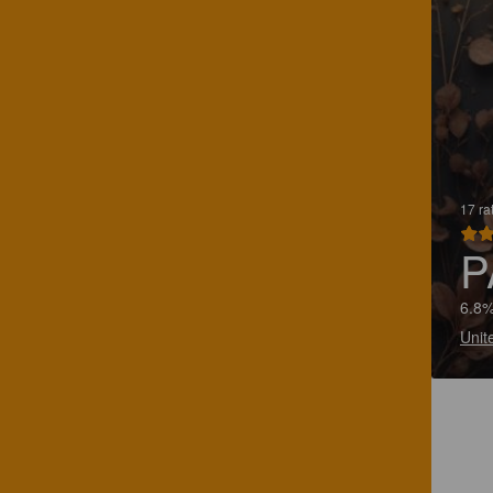
17 ra
P
6.8%
Unit