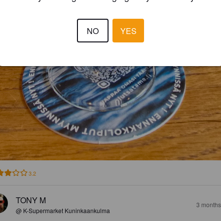
NO
YES
3.2
TONY M
3 months
@ K-Supermarket Kuninkaankulma