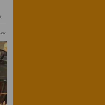
ä.
 ago