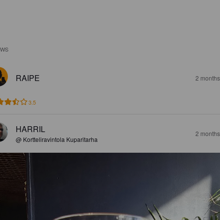
EWS
RAIPE
2 months
3.5
HARRIL
2 months
@ Kortteliravintola Kuparitarha