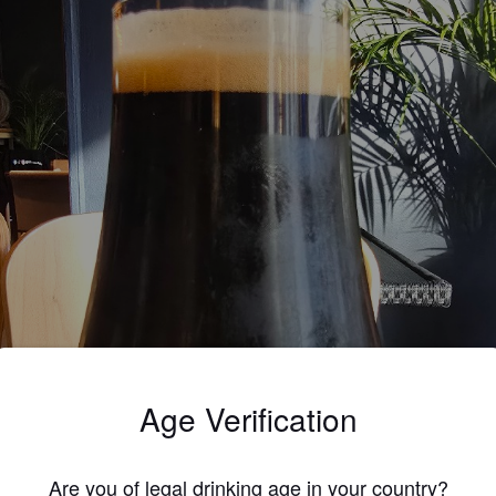
Age Verification
Are you of legal drinking age in your country?