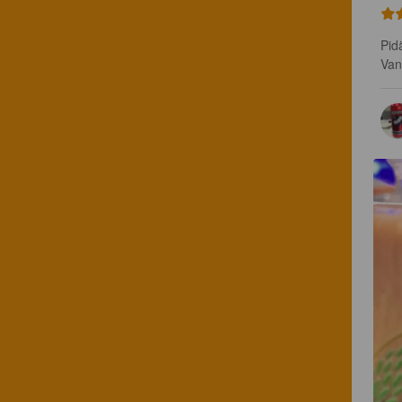
Pid
Van