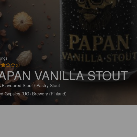
tings
3.4
APAN VANILLA STOUT
 Flavoured Stout / Pastry Stout
ed Gypsies (UG) Brewery (Finland)