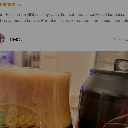
4.5
än! Positiivinen yllätys oli hyllyssä, kun sattumalta koukkasin kaupassa. 
iljaa ja mustaa kahvia. Parhaimmillaan, kun antaa ihan hitusen lämmet
TIMO J
5 months