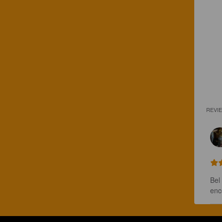
REVI
Bel
enc