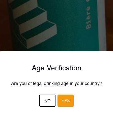
Age Verification
ings
ARTE BLANCHE NO 18
Are you of legal drinking age in your country?
 Wheat Beer / Wheat Ale
ave Microbrasserie (Switzerland)
NO
YES