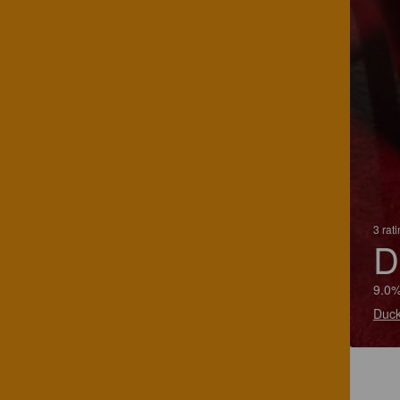
3 rat
D
9.0%
Duck