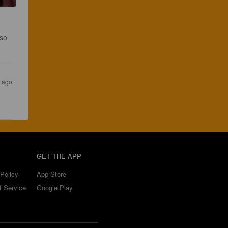
kso 
r ago
GET THE APP
Policy
App Store
f Service
Google Play