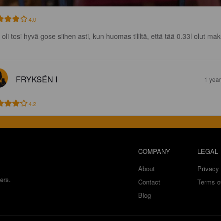
4.0
oli tosi hyvä gose siihen asti, kun huomas tililtä, että tää 0.33l olut ma
FRYKSÉN I
1 yea
4.2
COMPANY
LEGAL
About
Privacy 
ers.
Contact
Terms o
Blog