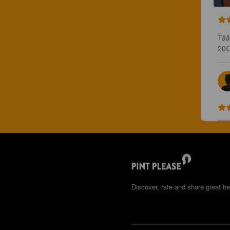
Tää 
20€
Discover, rate and share great be