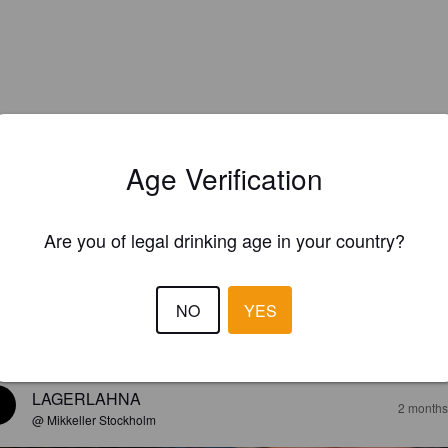
Age Verification
EWS
Are you of legal drinking age in your country?
LUCALJA
2 months
@ Mikkeller Stockholm
NO
YES
2.9
ä, inkiväärinen.
LAGERLAHNA
2 months
@ Mikkeller Stockholm