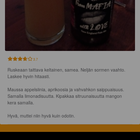
3.7
Ruskeaan taittava keltainen, samea. Neljän sormen vaahto. 
Laskee hyvin hitaasti.

Maussa appelsiinia, aprikoosia ja vahvahkon saippuaisuus. 
Samalla limonadisuutta. Kipakkaa sitruunaisuutta mangon 
kera samalla.

Hyvä, muttei niin hyvä kuin odotin.