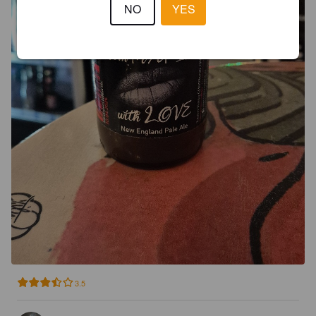
NO
YES
3.5