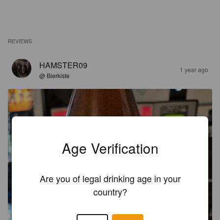
REVIEWS
HAMSTER09
1 year ago
@ Bierkiste
Age Verification
Are you of legal drinking age in your
country?