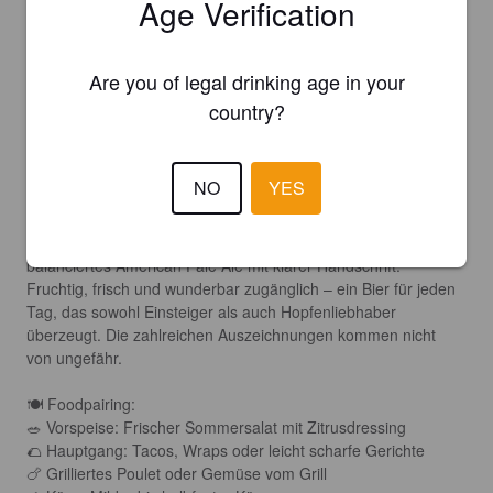
Age Verification
👄 Mundgefühl: Leicht bis mittelgewichtig mit angenehmer, 
feinperliger Kohlensäure. Wirkt frisch, lebendig und 
Are you of legal drinking age in your
unkompliziert – genau das, was man sich von einem Alltags-
Pale-Ale wünscht.

country?
🏁 Abgang: Mittellang, trocken und hopfig mit einer eleganten 
Bittere. Zitrusfrische bleibt dezent erhalten und macht Lust auf 
NO
YES
den nächsten Schluck.

📝 Fazit: KOBRA von Degenbier ist ein ausgezeichnet 
balanciertes American Pale Ale mit klarer Handschrift. 
Fruchtig, frisch und wunderbar zugänglich – ein Bier für jeden 
Tag, das sowohl Einsteiger als auch Hopfenliebhaber 
überzeugt. Die zahlreichen Auszeichnungen kommen nicht 
von ungefähr.

⠀

🍽 Foodpairing:

🥗 Vorspeise: Frischer Sommersalat mit Zitrusdressing

🌮 Hauptgang: Tacos, Wraps oder leicht scharfe Gerichte

🍗 Grilliertes Poulet oder Gemüse vom Grill
