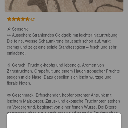
4.7
🔎 Sensorik

👀 Aussehen: Strahlendes Goldgelb mit leichter Naturtrübung. 
Die feine, weisse Schaumkrone baut sich schön auf, wirkt 
cremig und zeigt eine solide Standfestigkeit – frisch und sehr 
einladend.

👃 Geruch: Fruchtig-hopfig und lebendig. Aromen von 
Zitrusfrüchten, Grapefruit und einem Hauch tropischer Früchte 
steigen in die Nase. Dazu gesellen sich leicht würzige und 
florale Noten.

👅 Geschmack: Erfrischender, hopfenbetonter Antrunk mit 
leichtem Malzkörper. Zitrus- und exotische Fruchtnoten stehen 
im Vordergrund, begleitet von einer feinen Würze. Die Bittere 
ist präsent, aber gut eingebunden und sorgt für Struktur ohne 
zu dominieren. Ein klassisches, modernes Pale Ale mit hoher 
Trinkbarkeit.
