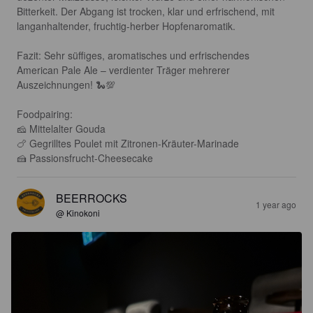
Bitterkeit. Der Abgang ist trocken, klar und erfrischend, mit 
langanhaltender, fruchtig-herber Hopfenaromatik.

Fazit: Sehr süffiges, aromatisches und erfrischendes 
American Pale Ale – verdienter Träger mehrerer 
Auszeichnungen! 🐍💯

Foodpairing:

🧀 Mittelalter Gouda

🍗 Gegrilltes Poulet mit Zitronen-Kräuter-Marinade

🍰 Passionsfrucht-Cheesecake
BEERROCKS
1 year ago
@ Kinokoni