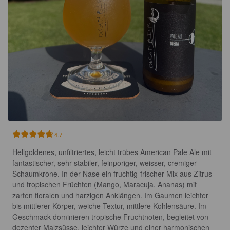
4.7
Hellgoldenes, unfiltriertes, leicht trübes American Pale Ale mit 
fantastischer, sehr stabiler, feinporiger, weisser, cremiger 
Schaumkrone. In der Nase ein fruchtig-frischer Mix aus Zitrus 
und tropischen Früchten (Mango, Maracuja, Ananas) mit 
zarten floralen und harzigen Anklängen. Im Gaumen leichter 
bis mittlerer Körper, weiche Textur, mittlere Kohlensäure. Im 
Geschmack dominieren tropische Fruchtnoten, begleitet von 
dezenter Malzsüsse, leichter Würze und einer harmonischen 