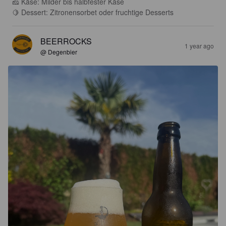
🧀 Käse: Milder bis halbfester Käse

🍋 Dessert: Zitronensorbet oder fruchtige Desserts
BEERROCKS
1 year ago
@ Degenbier