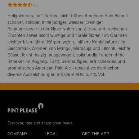
4.5
Hellgoldenes, unfiltriertes, leicht trübes American Pale Ale mit 
schöner, stabiler, mittelporiger, weisser, cremiger 
Schaumkrone / in der Nase Noten von Zitrus- und tropischen 
Früchten sowie leicht würzige und florale Noten / im Gaumen 
leichter bis mittlerer Körper, weich, mittlere Kohlensäure / im 
Geschmack Aromen von Mango, Maracuja und Litschti, leichte 
Süsse, leicht malzig, ausgewogen, vollmundig / angenehme 
Bitterkeit im Abgang. Fazit: Sehr süffiges, erfrischendes und 
aromatisches American Pale Ale - absolut verdient schon 
diverse Auszeichnungen erhalten! ABV: 5.2 % Vol.
Discover, rate and share great beers.
COMPANY
LEGAL
GET THE APP