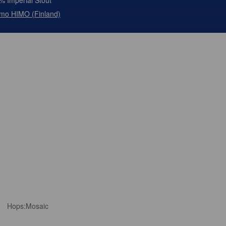
% Imperial Stout
mo HIMO (Finland)
Hops:
Mosaic