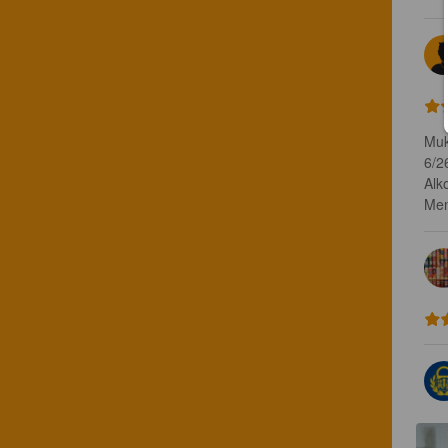
Muk
6/26
Alko
Men