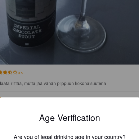
3.5
laata riittää, mutta jää vähän piippuun kokonaisuutena
SYKE
2 months
Age Verification
3.7
ahan hyvä tällainen semi vahva imp.

Are you of legal drinking age in your country?
lainen ja tumma.