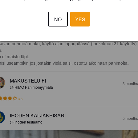
OULUN SEUTU
2 months
NO
YES
@ HIMO Panimomyymälä
3.9
avan pehmeä maku, käyttö ajan loppupäässä (toukokuun 31 käytetty) 
.

 ei maistu läpi.

isi useampikin jos jostakin vielä saisi, ostettu aikoinaan panimolta.
MAKUSTELU.FI
3 months
@ HIMO Panimomyymälä
3.8
IHODEN KALJAKEISARI
5 months
@ Ihoden testaamo