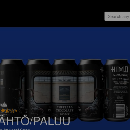
tings
3.5
ÄHTÖ/PALUU