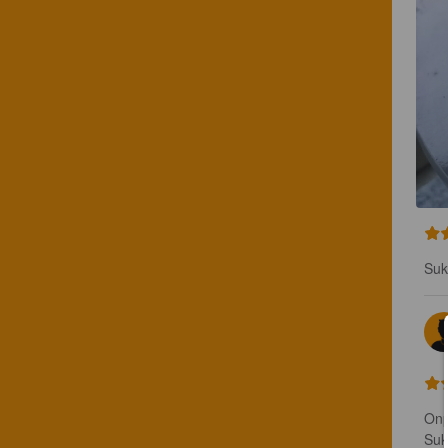
Suk
Onp
Suk