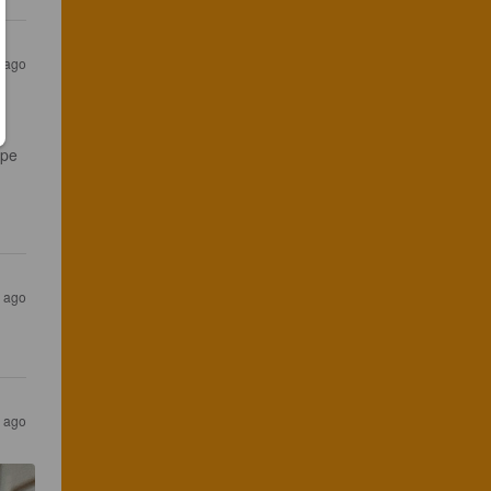
 ago
pe 
 ago
 ago