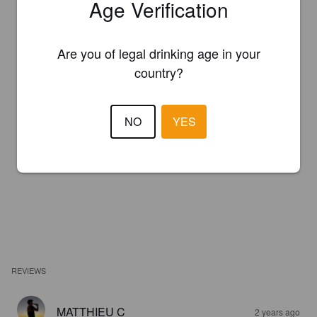
Age Verification
Are you of legal drinking age in your
country?
NO
YES
REVIEWS
MATTHIEU C
2 years ago