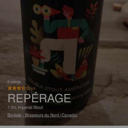
5 ratings
3.5
REPÉRAGE
7.5% Imperial Stout
Boréale - Brasseurs du Nord (Canada)