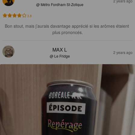
2 years ago
@ Métro Fordham St-Zotique
3.8
Bon stout, mais j’aurais davantage apprécié si les arômes étaient 
plus prononcés.
MAX L
2 years ago
@ Le Fridge