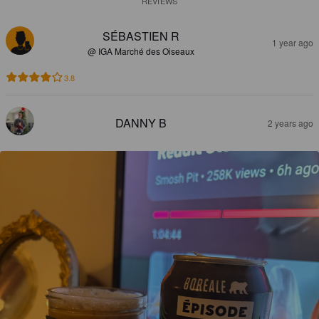
REVIEWS
SÉBASTIEN R
1 year ago
@ IGA Marché des Oiseaux
3.8
DANNY B
2 years ago