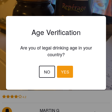
Age Verification
Are you of legal drinking age in your
country?
NO
YES
4.2
MARTIN G