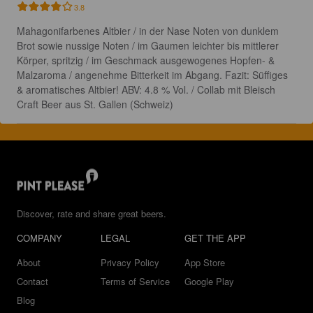
3.8
Mahagonifarbenes Altbier / in der Nase Noten von dunklem 
Brot sowie nussige Noten / im Gaumen leichter bis mittlerer 
Körper, spritzig / im Geschmack ausgewogenes Hopfen- & 
Malzaroma / angenehme Bitterkeit im Abgang. Fazit: Süffiges 
& aromatisches Altbier! ABV: 4.8 % Vol. / Collab mit Bleisch 
Craft Beer aus St. Gallen (Schweiz)
Discover, rate and share great beers.
COMPANY
LEGAL
GET THE APP
About
Privacy Policy
App Store
Contact
Terms of Service
Google Play
Blog