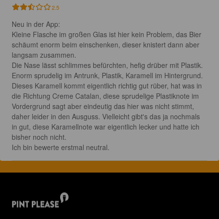
2.5
Neu in der App:

Kleine Flasche im großen Glas ist hier kein Problem, das Bier 
schäumt enorm beim einschenken, dieser knistert dann aber 
langsam zusammen.

Die Nase lässt schlimmes befürchten, hefig drüber mit Plastik.

Enorm sprudelig im Antrunk, Plastik, Karamell im Hintergrund. 
Dieses Karamell kommt eigentlich richtig gut rüber, hat was in 
die Richtung Creme Catalan, diese sprudelige Plastiknote im 
Vordergrund sagt aber eindeutig das hier was nicht stimmt, 
daher leider in den Ausguss. Vielleicht gibt's das ja nochmals 
in gut, diese Karamellnote war eigentlich lecker und hatte ich 
bisher noch nicht.

Ich bin bewerte erstmal neutral.