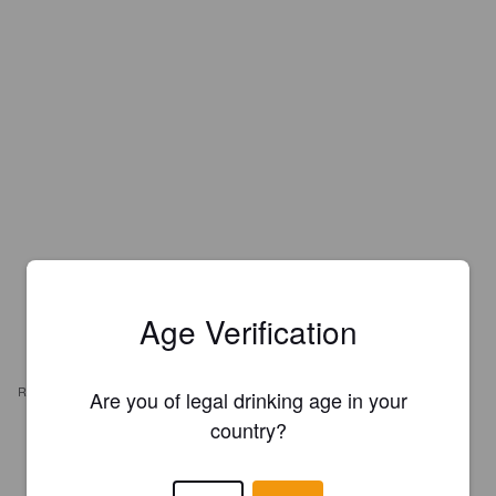
Age Verification
REVIEWS
Are you of legal drinking age in your
country?
MATTHIEU C
2 years ago
@ Chez oim Montréal