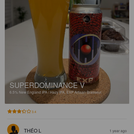
SUPERDOMINANCE V
6.5%
New England IPA / Hazy IPA.
EXP Artisan Brasseur.
3.4
THÉO L
1 year ago