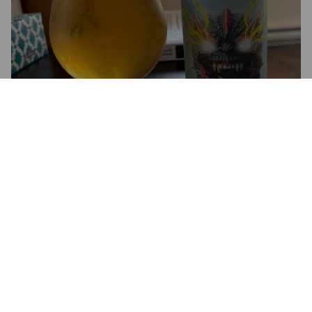
MONSTRUOS DEL ESPACIO
4.6%
Pale Lager.
EXP Artisan Brasseur.
4.8
DANNY B
2 years ago