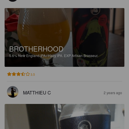
BROTHERHOOD
5.6%
New England IPA / Hazy IPA.
EXP Artisan Brasseur.
3.5
MATTHIEU C
2 years ago