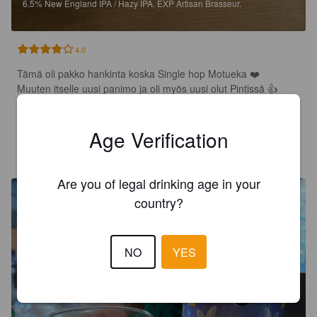
6.5%
New England IPA / Hazy IPA.
EXP Artisan Brasseur.
4.0
Tämä oli pakko hankinta koska Single hop Motueka ❤️

Muuten itselle uusi panimo ja oli myös uusi olut Pintissä 👍

Kyllähän Motueka aina toimii 🤌
Age Verification
DANNY B
1 year ago
Are you of legal drinking age in your
country?
NO
YES