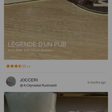
LÉGENDE D'UN PUB
4.1%
Bitter.
EXP Artisan Brasseur.
3.5
JOCCERI
9 months ago
@ K-Citymarket Ruoholahti