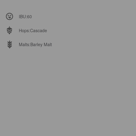
IBU:
60
Hops:
Cascade
Malts:
Barley Malt