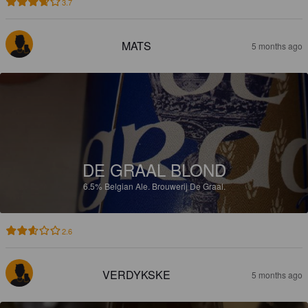
3.7
MATS
5 months ago
DE GRAAL BLOND
6.5%
Belgian Ale.
Brouwerij De Graal.
2.6
VERDYKSKE
5 months ago