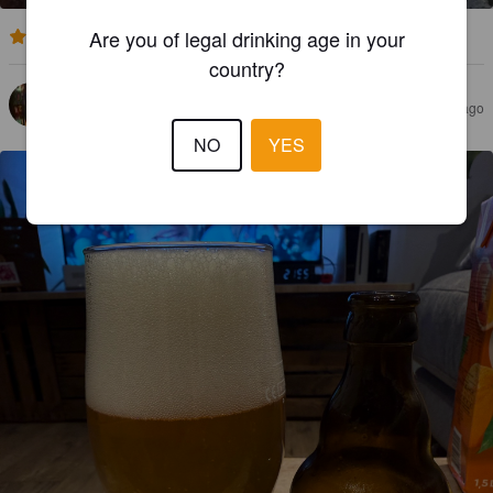
Are you of legal drinking age in your
3.6
country?
RUNE
3 months ago
NO
YES