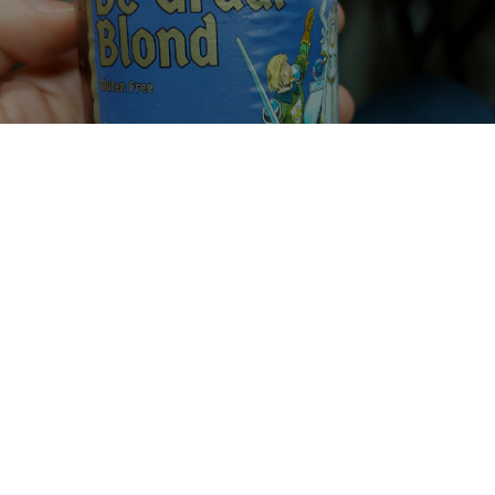
DE GRAAL BLOND
6.5%
Belgian Ale.
Brouwerij De Graal.
4.0
Lekker biertje