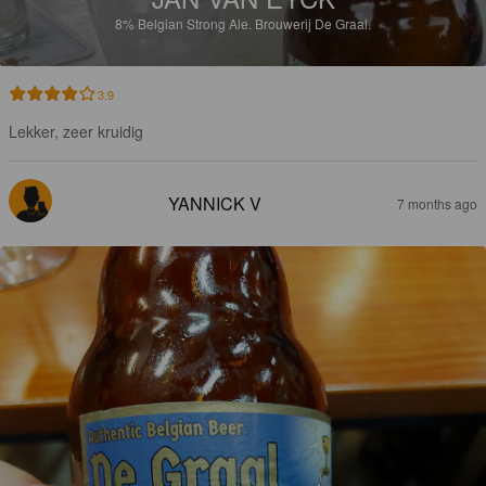
8%
Belgian Strong Ale.
Brouwerij De Graal.
3.9
Lekker, zeer kruidig
YANNICK V
7 months ago