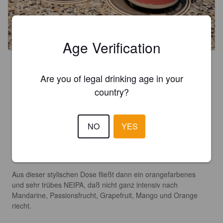
Age Verification
4.2
Are you of legal drinking age in your
Blech.Brut  Rhodonit Hexagons  NEIPA

country?
Sperrig

‘Rhodonith Hexagons’ ist schon ein ziemlich ungewöhnlicher 
NO
YES
und sperriger Name für ein Bier.

Ja klar, es beschreibt das Muster auf der Dose und dessen 
Farbe und die gesamte NEIPA-Serie wurde so aufgestellt.

Aus dieser stylischen Dose fließt dann ein orangefarbenes 
und sehr trübes NEIPA, daß nicht ganz intensiv nach 
Mandarine, Passionsfrucht, Grapefruit, Mango und Orange 
riecht.
