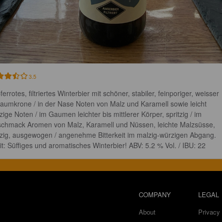
3.5
errotes, filtriertes Winterbier mit schöner, stabiler, feinporiger, weisser 
aumkrone / in der Nase Noten von Malz und Karamell sowie leicht 
zige Noten / im Gaumen leichter bis mittlerer Körper, spritzig / im 
chmack Aromen von Malz, Karamell und Nüssen, leichte Malzsüsse, 
zig, ausgewogen / angenehme Bitterkeit im malzig-würzigen Abgang. 
it: Süffiges und aromatisches Winterbier! ABV: 5.2 % Vol. / IBU: 22
COMPANY
LEGAL
About
Privacy 