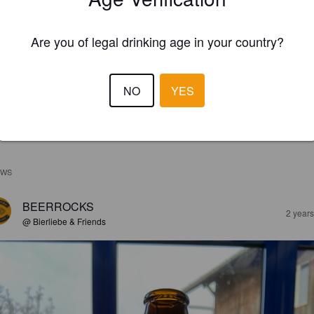
Are you of legal drinking age in your country?
NO
YES
EWS
BEERROCKS
2 year
@ Bierliebe & Friends