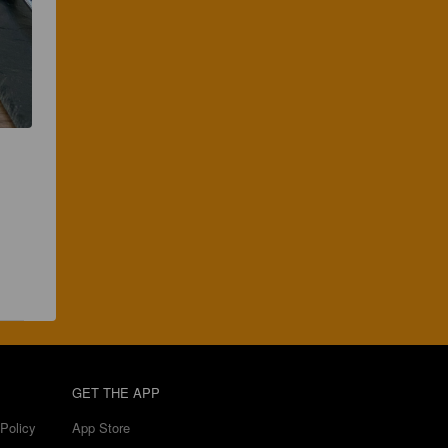
GET THE APP
Policy
App Store