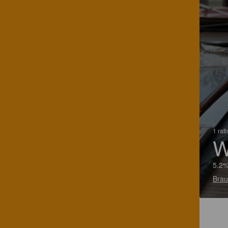
1 rat
W
5.2%
Brau