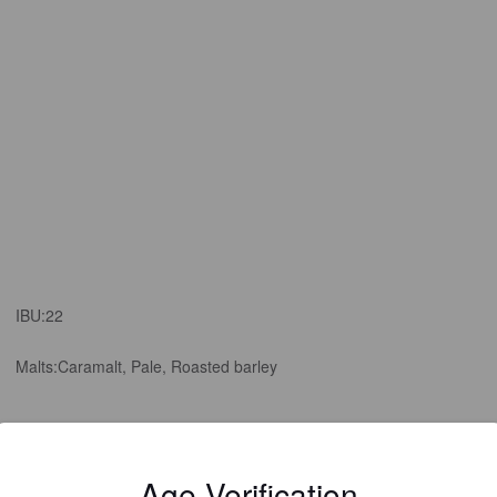
IBU:
22
Malts:
Caramalt, Pale, Roasted barley
Age Verification