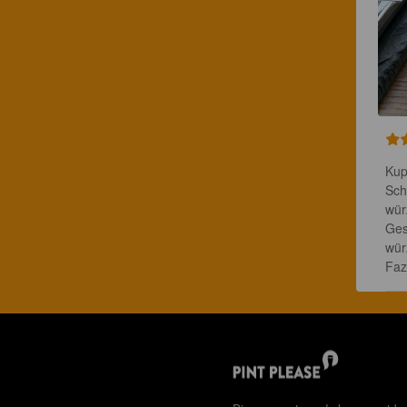
Kupf
Sch
wür
Ges
wür
Faz