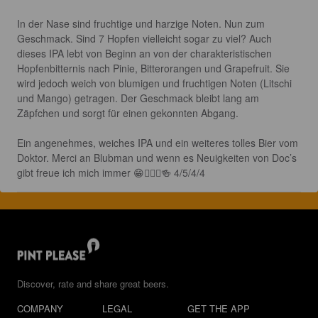
In der Nase sind fruchtige und harzige Noten. Nun zum 
Geschmack. Sind 7 Hopfen vielleicht sogar zu viel? Auch 
dieses IPA lebt von Beginn an von der charakteristischen 
Hopfenbitternis nach Pinie, Bitterorangen und Grapefruit. Sie 
wird jedoch weich von blumigen und fruchtigen Noten (Litschi 
und Mango) getragen. Der Geschmack bleibt lang am 
Zäpfchen und sorgt für einen gekonnten Abgang. 

Ein angenehmes, weiches IPA und ein weiteres tolles Bier vom 
Doktor. Merci an Blubman und wenn es Neuigkeiten von Doc’s 
gibt freue ich mich immer 😁🙋🏻‍♂️🍻 4/5/4/4
Discover, rate and share great beers.
COMPANY
LEGAL
GET THE APP