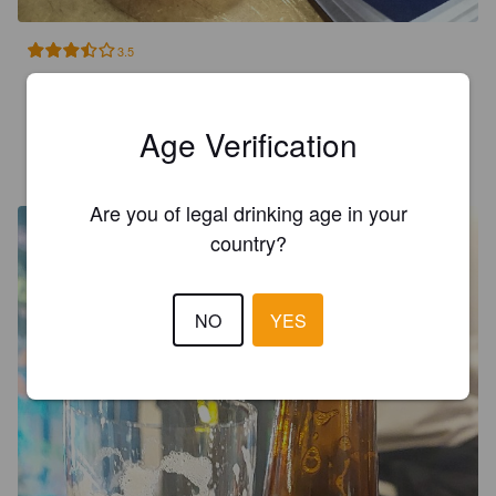
3.5
Herbeuse avec une très bonne amertume
Age Verification
ELAINECS
3 years ago
@ BollyNan
Are you of legal drinking age in your
country?
NO
YES