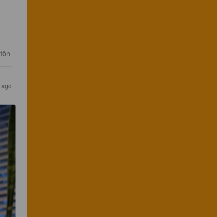
etön
s ago