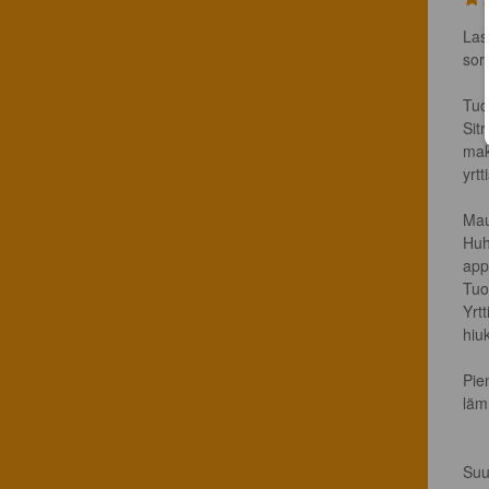
Las
sor
Tuo
Sit
mak
yrt
Mau
Huh
appe
Tuo
Yrtt
hiu
Pie
läm
Suu