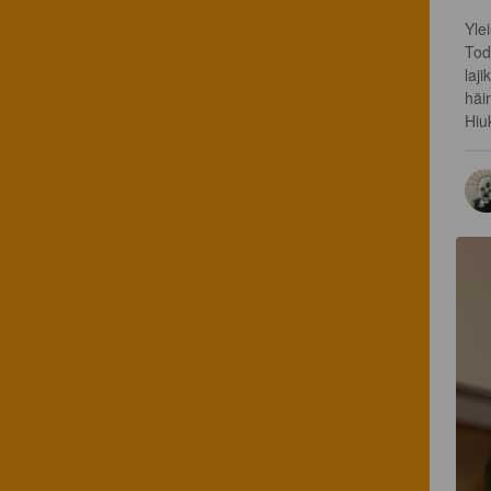
Ylei
Tod
laji
häir
Hiu