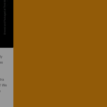
ly
as
tra
r! We
h