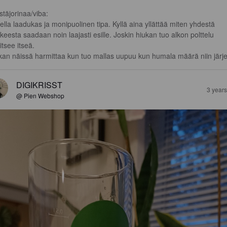
stäjorinaa/viba:

ella laadukas ja monipuolinen tipa. Kyllä aina yllättää miten yhdestä 
kkeesta saadaan noin laajasti esille. Joskin hiukan tuo alkon polttelu 
itsee itseä. 

kan näissä harmittaa kun tuo mallas uupuu kun humala määrä niin järj
DIGIKRISST
3 year
@ Pien Webshop