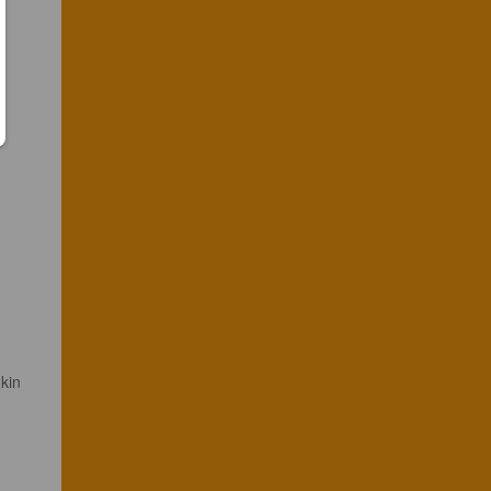
a 
 
 
kin 