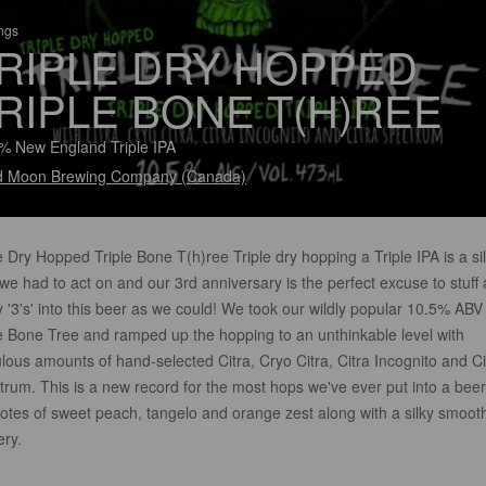
ings
RIPLE DRY HOPPED
RIPLE BONE T(H)REE
% New England Triple IPA
d Moon Brewing Company (Canada)
e Dry Hopped Triple Bone T(h)ree Triple dry hopping a Triple IPA is a sil
we had to act on and our 3rd anniversary is the perfect excuse to stuff 
'3's' into this beer as we could! We took our wildly popular 10.5% ABV
le Bone Tree and ramped up the hopping to an unthinkable level with
ulous amounts of hand-selected Citra, Cryo Citra, Citra Incognito and Ci
trum. This is a new record for the most hops we've ever put into a bee
notes of sweet peach, tangelo and orange zest along with a silky smoot
ery.