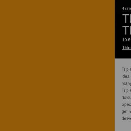
4 rat
T
T
10.5
Thir
Tripl
idea 
many 
Trip
ridic
Spec
get 
deliv