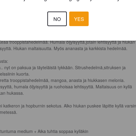
iinkaatuu kirkkaan keltaista hieman kermaisen oloista. Noin puolentoist
men paksuinen tiivis,pienikuplainen ja nätti vaahto.

NO
YES
ksusta:

rushedelmää,melonia,appelssiinin kuorta,mangoa ja syvää tuoretta sekä
eaa trooppistahedelmää. Humala öljyisyyttä,jotain lehtisyyttä ja hiukan
tisyyttä. Hiukan maltaisuutta. Myös ananasta ja karkkista hedelmää.

sta:

.. nyt on paksua ja täyteläistä tykkään. Sitrushedelmä,sitruksen ja 
lssiinin kuorta. 

retta trooppistahedelmää, mangoa, anasta ja hiukkasen melonia. 
isyyttä, humala öljyisyyttä ja ruohoisaa lehtisyyttä. Maltaisuus on kyllä 
kan hukassa.

ni katkeron ja hopburnin sekotus. Alko hiukan puskee läpitte kyllä varsin
metessä.

tuntuma medium + Aika tuhtia soppaa kylläkin 
