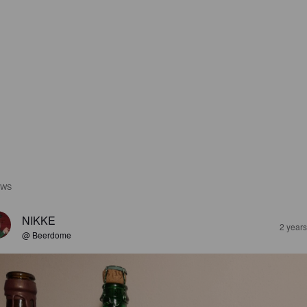
EWS
NIKKE
2 year
@ Beerdome