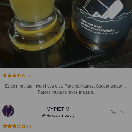
3.6
Etiketin mukaan ihan hyvä olut. Pitää paikkansa. Suodattamaton. 
Raikas mukana myös maissia.
MYPIETIMI
3 years ago
@ Haapala Brewery
3.4