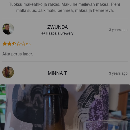
Tuoksu makeahko ja raikas. Maku helmeilevän makea. Pieni 
maltaisuus. Jälkimaku pehmeä, makea ja helmeilevä.
ZWUNDA
3 years ago
@ Haapala Brewery
2.5
Aika perus lager.
MINNA T
3 years ago