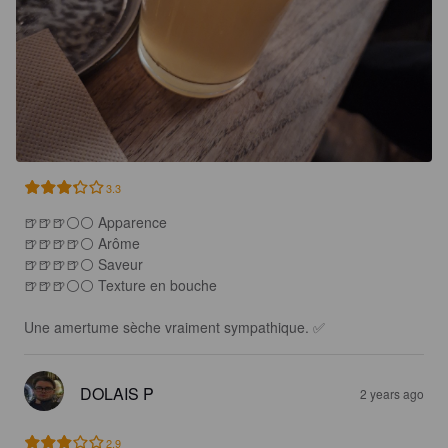
3.3
🍺🍺🍺⚪️⚪ Apparence

🍺🍺🍺🍺⚪️ Arôme

🍺🍺🍺🍺⚪ Saveur

🍺🍺🍺⚪️⚪️ Texture en bouche

Une amertume sèche vraiment sympathique. ✅️
DOLAIS P
2 years ago
2.9