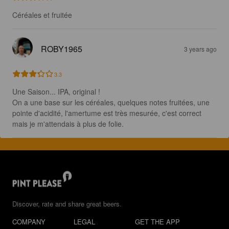
Céréales et fruitée
ROBY1965
3 years ago
3.3
Une Saison... IPA, original !

On a une base sur les céréales, quelques notes fruitées, une 
pointe d'acidité, l'amertume est très mesurée, c'est correct 
mais je m'attendais à plus de folie.
Discover, rate and share great beers.
COMPANY
LEGAL
GET THE APP