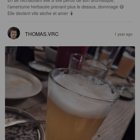
l'amertume herbacée prenant plus le dessus, dommage 😅

Elle devient vite sèche et amer 🤷
THOMAS.VRC
1 year ago