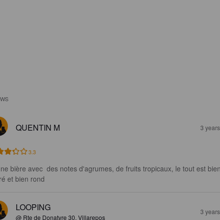
EWS
QUENTIN M
3 year
3.3
ne bière avec  des notes d'agrumes, de fruits tropicaux, le tout est bien
ré et bien rond
LOOPING
3 year
@ Rte de Donatyre 30, Villarepos