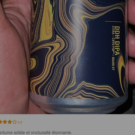
3.9
rtume solide et onctuosité étonnante.