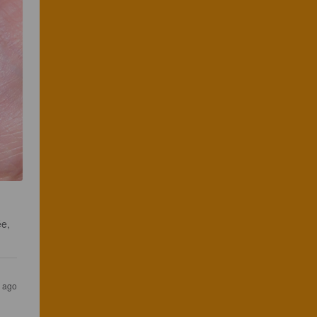
e, 
s ago