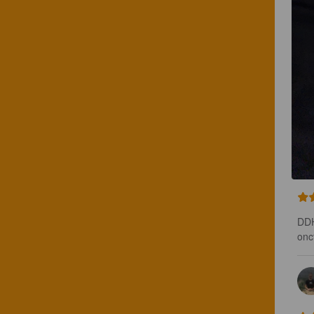
DDH
onc