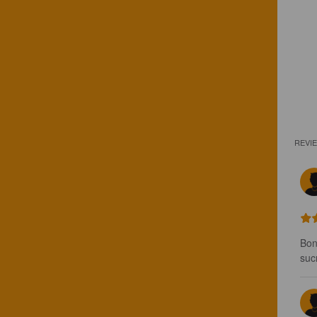
REVI
Bon
suc