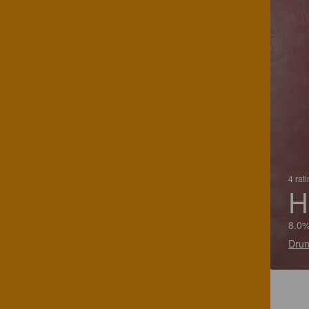
4 rat
H
8.0%
Drun