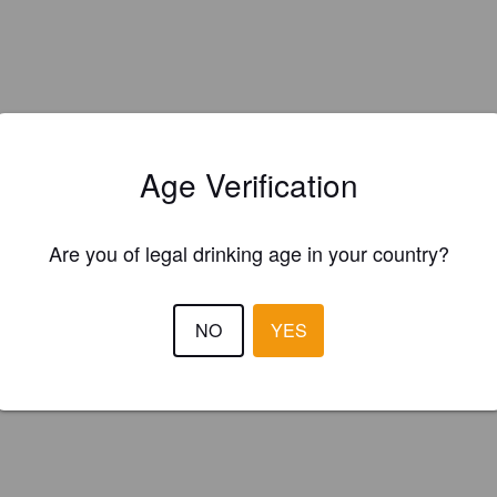
Age Verification
Are you of legal drinking age in your country?
Hops:
Citra, Motueka, Nelson Sauvin
NO
YES