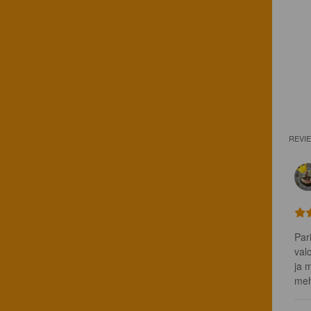
REVI
Par
val
ja 
mehu