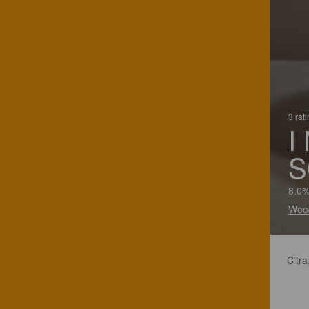
3 rat
I
S
8.0%
Wood
Citr