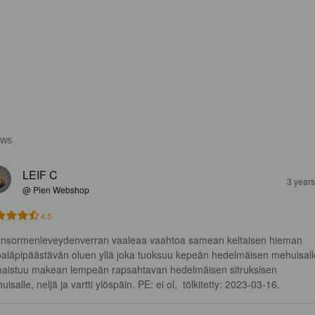
EWS
LEIF C
3 year
@ Pien Webshop
4.5
insormenleveydenverran vaaleaa vaahtoa samean keltaisen hieman 
oaläpipäästävän oluen yllä joka tuoksuu kepeän hedelmäisen mehuisall
maistuu makean lempeän rapsahtavan hedelmäisen sitruksisen 
isalle, neljä ja vartti ylöspäin. PE: ei ol,  tölkitetty: 2023-03-16.