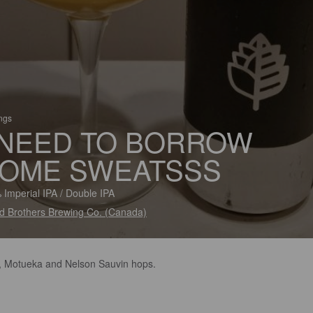
ings
 NEED TO BORROW
OME SWEATSSS
 Imperial IPA / Double IPA
 Brothers Brewing Co. (Canada)
a, Motueka and Nelson Sauvin hops.