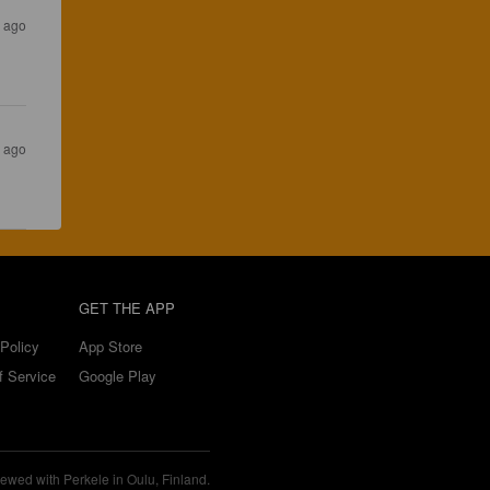
s ago
s ago
GET THE APP
Policy
App Store
f Service
Google Play
ewed with Perkele in Oulu, Finland.