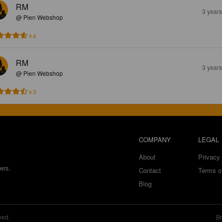
RM
3 year
@ Pien Webshop
4.6
RM
3 year
@ Pien Webshop
4.5
COMPANY
LEGAL
About
Privacy 
ers.
Contact
Terms o
Blog
ved.
Br