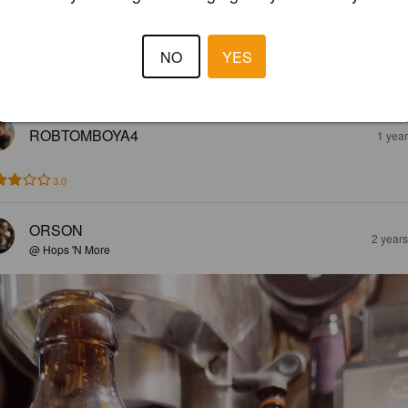
NO
YES
3.9
ROBTOMBOYA4
1 yea
3.0
ORSON
2 year
@ Hops 'N More