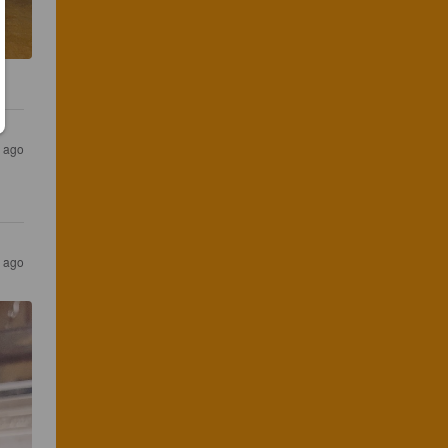
r ago
s ago