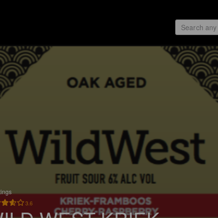
tings
3.6