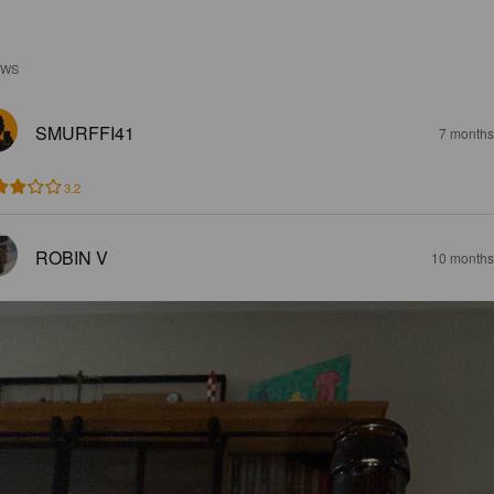
EWS
SMURFFI41
7 months
3.2
ROBIN V
10 months