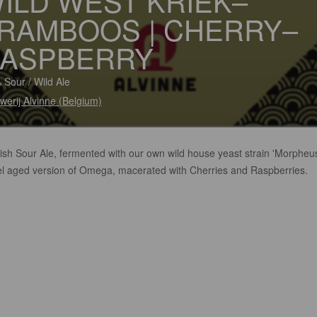
ILD WEST KRIEK–
RAMBOOS | CHERRY–
ASPBERRY
 Sour / Wild Ale
werij Alvinne (Belgium)
ish Sour Ale, fermented with our own wild house yeast strain 'Morpheus
el aged version of Omega, macerated with Cherries and Raspberries.