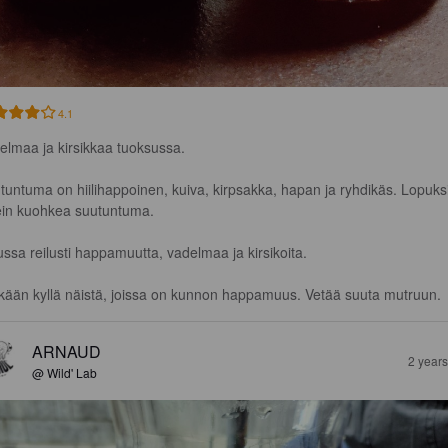
4.1
elmaa ja kirsikkaa tuoksussa. 

tuntuma on hiilihappoinen, kuiva, kirpsakka, hapan ja ryhdikäs. Lopuksi
ein kuohkea suutuntuma. 

ssa reilusti happamuutta, vadelmaa ja kirsikoita.

kään kyllä näistä, joissa on kunnon happamuus. Vetää suuta mutruun.
ARNAUD
2 year
@ Wild' Lab