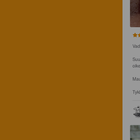
Vad
Suu
oik
Mau
Tyk