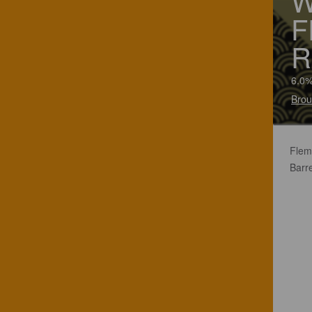
W
F
R
6.0%
Brou
Flem
Barr