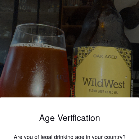
Age Verification
Are you of legal drinking age in your country?