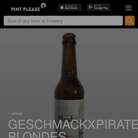
1 ratings
GESCHMACKXPIRAT
BLONDES