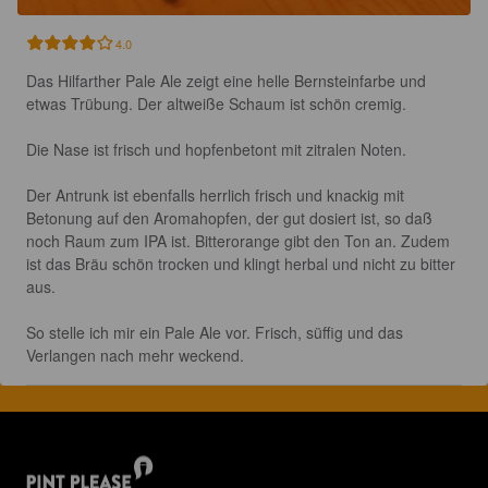
4.0
Das Hilfarther Pale Ale zeigt eine helle Bernsteinfarbe und 
etwas Trübung. Der altweiße Schaum ist schön cremig.

Die Nase ist frisch und hopfenbetont mit zitralen Noten.

Der Antrunk ist ebenfalls herrlich frisch und knackig mit 
Betonung auf den Aromahopfen, der gut dosiert ist, so daß 
noch Raum zum IPA ist. Bitterorange gibt den Ton an. Zudem 
ist das Bräu schön trocken und klingt herbal und nicht zu bitter 
aus.

So stelle ich mir ein Pale Ale vor. Frisch, süffig und das 
Verlangen nach mehr weckend.