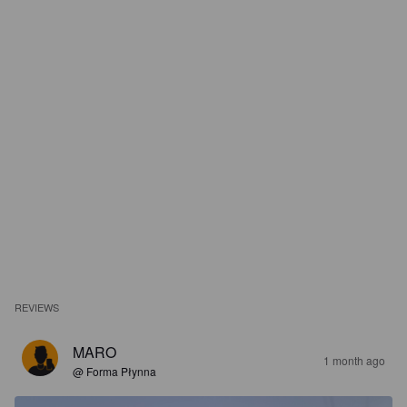
REVIEWS
MARO
1 month ago
@ Forma Płynna