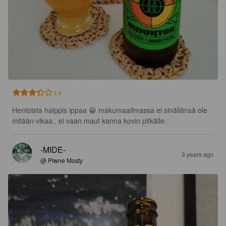
3.4
Hentoista halppis ippaa 😁 makumaailmassa ei sinällänsä ole 
mitään vikaa.. ei vaan maut kanna kovin pitkälle.
-MIDE-
3 years ago
@ Piwne Mosty