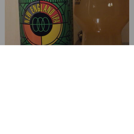
3.5
Kuohkea 2 sormen paksuinen vaahto keltaisessa sameassa, 
virkistävässä ja kuivaavassa oluessa.

Männyn neulaset sitrushedelmä keitossa, siinä ytimekkäästi 