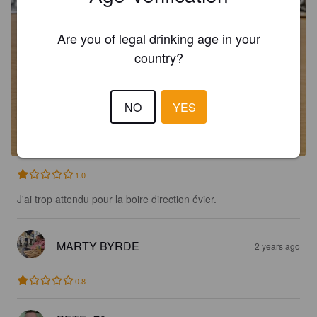
Are you of legal drinking age in your
country?
NO
YES
1.0
J'ai trop attendu pour la boire direction évier.
MARTY BYRDE
2 years ago
0.8