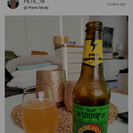
PETE_78
3 years ago
@ Piwne Mosty