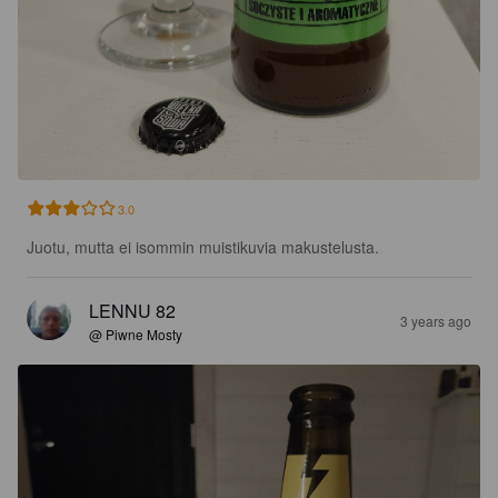
3.0
Juotu, mutta ei isommin muistikuvia makustelusta.
LENNU 82
3 years ago
@ Piwne Mosty