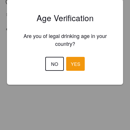
IBU:
39
Age Verification
Hops:
Cascade, Topaz
Unfiltered
Are you of legal drinking age in your
country?
NO
YES