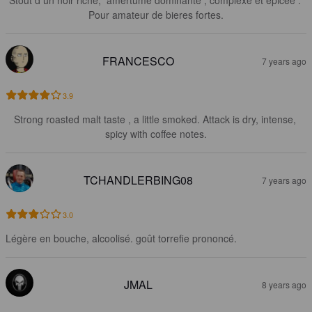
Stout d un noir riche,  amertume dominante , complexe et épicée . 
Pour amateur de bieres fortes.
FRANCESCO
7 years ago
3.9
Strong roasted malt taste , a little smoked. Attack is dry, intense, 
spicy with coffee notes.
TCHANDLERBING08
7 years ago
3.0
Légère en bouche, alcoolisé. goût torrefie prononcé.
JMAL
8 years ago