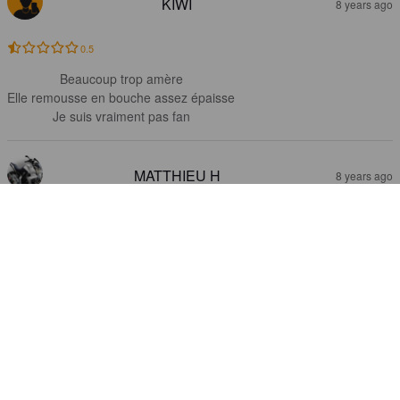
KIWI
8 years ago
0.5
Beaucoup trop amère

Elle remousse en bouche assez épaisse

Je suis vraiment pas fan
MATTHIEU H
8 years ago
3.5
STÉPHANE M
8 years ago
3.5
Une imperial stout de saison forte en alcool (9,5%)  multi-céréales 
(orge et avoine). Un beau nez café et grains torréfiés. Une robe 
noire avec une mousse caduque et une mise en bouche 