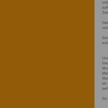
und
auf
Zwic
Das
rec
Ein
ers
Und
fri
Mun
Mal
Ste
ein 
per
Ein