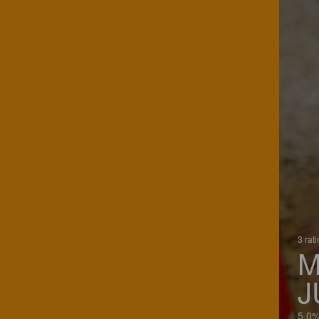
3 rat
M
J
5.0%