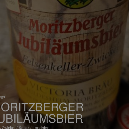
ings
ORITZBERGER
UBILÄUMSBIER
 Zwickel / Keller / Landbier