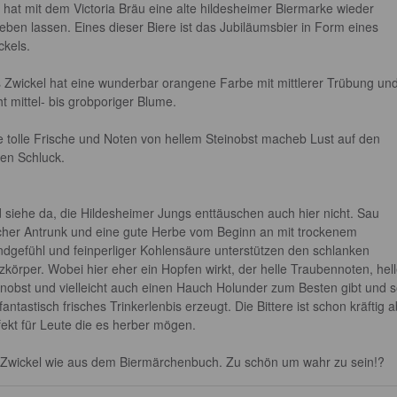
 hat mit dem Victoria Bräu eine alte hildesheimer Biermarke wieder 
leben lassen. Eines dieser Biere ist das Jubiläumsbier in Form eines 
kels.

 Zwickel hat eine wunderbar orangene Farbe mit mittlerer Trübung und
ht mittel- bis grobporiger Blume.

e tolle Frische und Noten von hellem Steinobst macheb Lust auf den 
ten Schluck.

 siehe da, die Hildesheimer Jungs enttäuschen auch hier nicht. Sau 
scher Antrunk und eine gute Herbe vom Beginn an mit trockenem 
dgefühl und feinperliger Kohlensäure unterstützen den schlanken 
zkörper. Wobei hier eher ein Hopfen wirkt, der helle Traubennoten, hell
inobst und vielleicht auch einen Hauch Holunder zum Besten gibt und s
fantastisch frisches Trinkerlenbis erzeugt. Die Bittere ist schon kräftig a
fekt für Leute die es herber mögen.

 Zwickel wie aus dem Biermärchenbuch. Zu schön um wahr zu sein!?