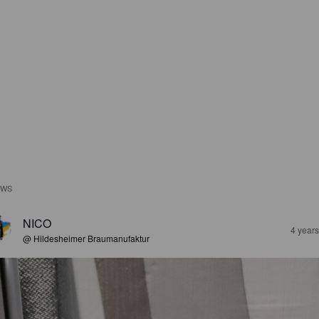
EWS
NICO
4 year
@ Hildesheimer Braumanufaktur