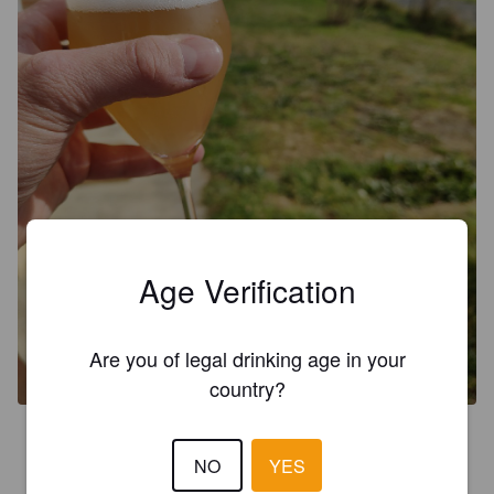
Age Verification
Are you of legal drinking age in your
country?
3.8
NO
YES
Trouble, la bière a bien un goût de verveine avec un côté 
houblonner assez présent