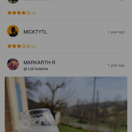
3.8
MICKTYTL
1 year ago
3.0
MARKARTH R
1 year ago
@ Lidl Auterive