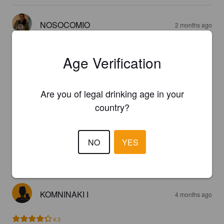
NOSOCOMIO
2 months ago
3.5
Age Verification
D MANTZIA
4 months ago
Are you of legal drinking age in your
country?
2.8
NUUTTIPIIPPO
4 months ago
NO
YES
2.9
KOMNINAKI I
4 months ago
4.3