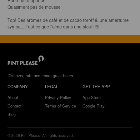
Robe noire opaque

Quasiment pas de mousse

Top! Des arômes de café et de cacao torréfié, une amertume 
sympa... Tout ce que j'aime dans une stout! 👋
Discover, rate and share great beers.
COMPANY
LEGAL
GET THE APP
About
Privacy Policy
App Store
Contact
Terms of Service
Google Play
Blog
© 2026 Pint Please. All rights reserved.