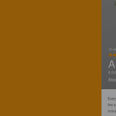
12 ra
A
8.5%
Ales
Ever
the 
orang