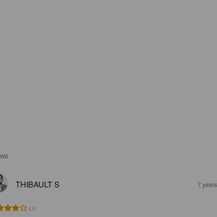
EWS
THIBAULT S
7 year
4.0