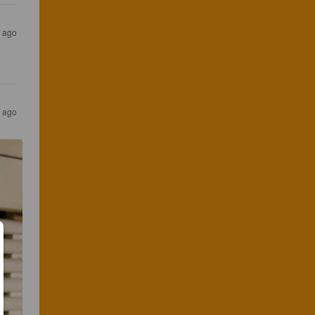
s ago
s ago