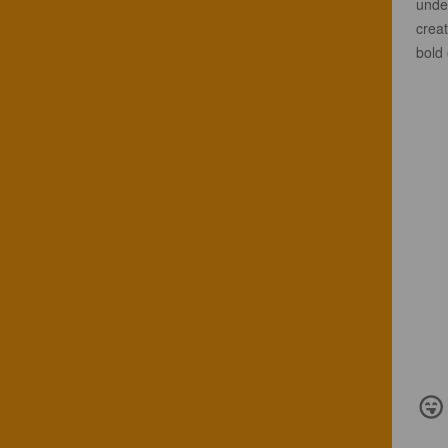
unde
creat
bold