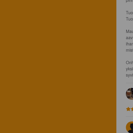
pinn
Tuo
Tuo
Mau
aavi
iha
mis
Onh
yks
syv