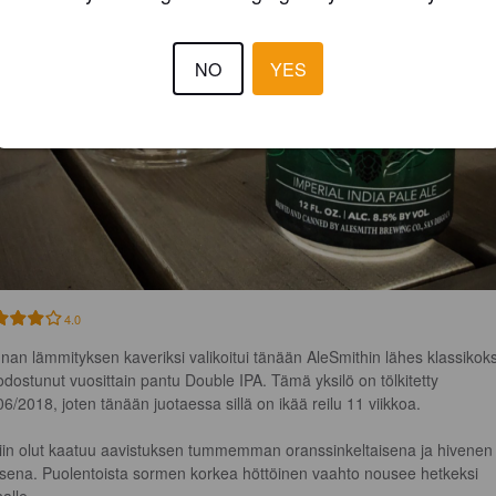
NO
YES
4.0
nan lämmityksen kaveriksi valikoitui tänään AleSmithin lähes klassikoks
dostunut vuosittain pantu Double IPA. Tämä yksilö on tölkitetty 
06/2018, joten tänään juotaessa sillä on ikää reilu 11 viikkoa.

iin olut kaatuu aavistuksen tummemman oranssinkeltaisena ja hivenen
isena. Puolentoista sormen korkea höttöinen vaahto nousee hetkeksi 