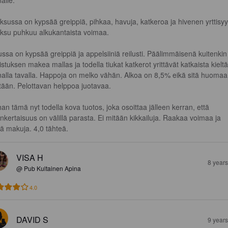
alle.

ksussa on kypsää greippiä, pihkaa, havuja, katkeroa ja hivenen yrttisyyt
ksu puhkuu alkukantaista voimaa.

ssa on kypsää greippiä ja appelsiiniä reilusti. Päälimmäisenä kuitenkin
stuksen makea mallas ja todella tiukat katkerot yrittävät katkaista kieltä
nalla tavalla. Happoja on melko vähän. Alkoa on 8,5% eikä sitä huomaa
tään. Pelottavan helppoa juotavaa.

an tämä nyt todella kova tuotos, joka osoittaa jälleen kerran, että 
inkertaisuus on välillä parasta. Ei mitään kikkailuja. Raakaa voimaa ja 
iä makuja. 4,0 tähteä.
VISA H
8 year
@ Pub Kultainen Apina
4.0
DAVID S
9 year