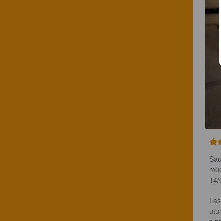
Sau
muo
14/
Las
utu