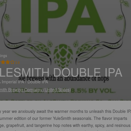
tings
3.8
LESMITH DOUBLE IPA
 Imperial IPA / Double IPA
mith Brewing Company (United States)
y year we anxiously await the warmer months to unleash this Double IP
summer edition of our former YuleSmith seasonals. The flavor imparts
e, grapefruit, and tangerine hop notes with earthy, spicy, and resinous