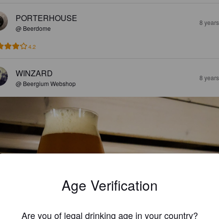
PORTERHOUSE
8 year
@ Beerdome
4.2
WINZARD
8 year
@ Beergium Webshop
Age Verification
Are you of legal drinking age in your country?