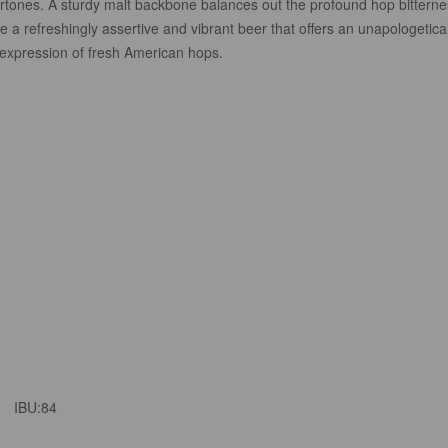
rtones. A sturdy malt backbone balances out the profound hop bitterne
e a refreshingly assertive and vibrant beer that offers an unapologetical
 expression of fresh American hops.
IBU:
84