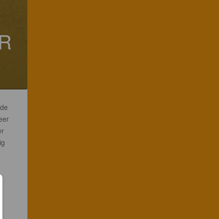
ER
 de
eer
er
ig