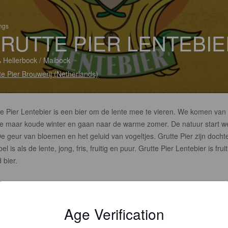
ings
RUTTE PIER LENTEBI
 Hellerbock / Maibock
te Pier Brouwerij (Netherlands)
te Pier Lentebier is een bier om de lente mee te vieren. We komen van
e maar koude winter en gaan naar de warme zomer. De natuur start w
e geur van bloemen en het geluid van vogeltjes. Grutte Pier zijn docht
l is als de lente, jong, fris, fruitig en puur. Grutte Pier Lentebier is fruit
 bier.
Age Verification