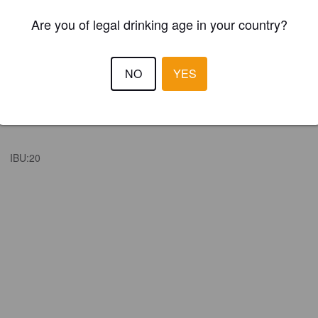
Are you of legal drinking age in your country?
NO
YES
IBU:
20