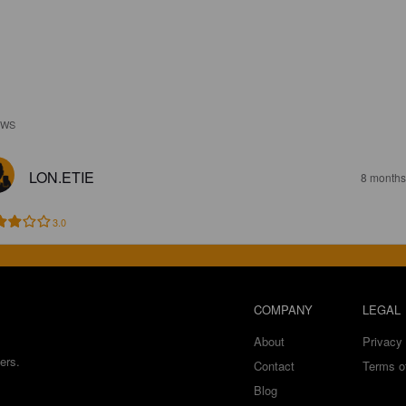
EWS
LON.ETIE
8 months
3.0
COMPANY
LEGAL
About
Privacy 
ers.
Contact
Terms o
Blog