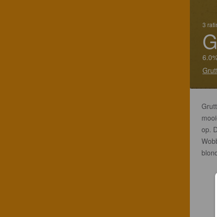
3 rat
G
6.0%
Grut
Grut
mooi
op. D
Wobbe
blond