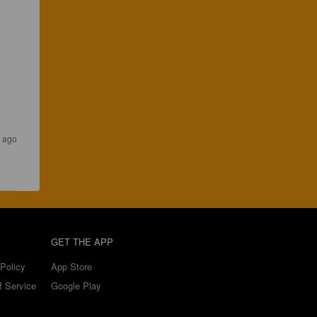
 ago
GET THE APP
Policy
App Store
f Service
Google Play