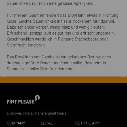
Säuerlichkeit, nur noch eine gewisse Apfeligkeit.

Für meinen Gaumen tendiert das BroyHahn etwas in Richtung 
Gose. Leichte Säuerlichkeit mit sehr trockenem Mundgefühl. 
Dazu schlanker Körper, wenig Malz und wenig Hopfen. 
Erfrischend, spritzig läuft es gut rein und erfrischt ungemein. 
Geschmacklich würde ich in Richtung Stachelbeere oder 
Sternfrucht tendieren. 

Das BroyHahn von Camba ist ein gelugenes Bier, welches 
durchaus größere Beachtung finden sollte. Besonder in 
Sommer ein tolles Bier für jedemann.
Discover, rate and share great beers.
COMPANY
LEGAL
GET THE APP