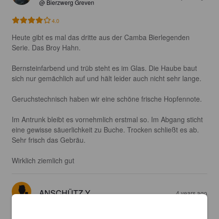
@ Bierzwerg Greven
4.0
Heute gibt es mal das dritte aus der Camba Bierlegenden 
Serie. Das Broy Hahn.

Bernsteinfarbend und trüb steht es im Glas. Die Haube baut 
sich nur gemächlich auf und hält leider auch nicht sehr lange.

Geruchstechnisch haben wir eine schöne frische Hopfennote. 

Im Antrunk bleibt es vornehmlich erstmal so. Im Abgang sticht 
eine gewisse säuerlichkeit zu Buche. Trocken schließt es ab. 
Sehr frisch das Gebräu.

Wirklich ziemlich gut
ANSCHÜTZ Y
4 years ago
3.6