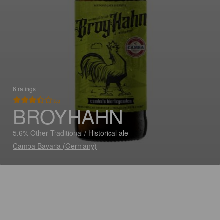
6 ratings
3.5
BROYHAHN
5.6% Other Traditional / Historical ale
Camba Bavaria (Germany)