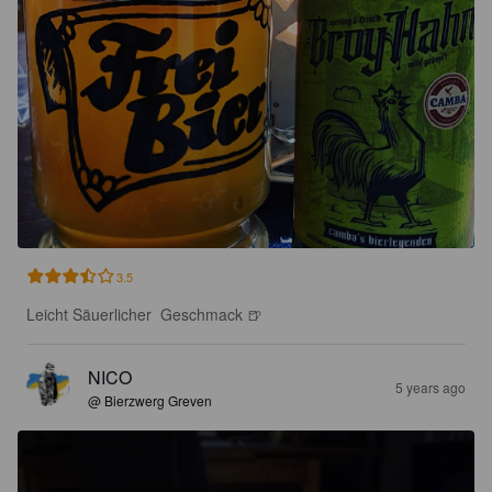
3.5
Leicht Säuerlicher  Geschmack 🍺
NICO
5 years ago
@ Bierzwerg Greven