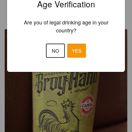
Age Verification
CERVESIUMHH
4 years ago
Are you of legal drinking age in your
@ Hopfenspeicher Volksdorf
country?
NO
YES