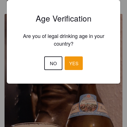
BERCH
5 years ago
@ Landbierparadies Laden
Age Verification
Are you of legal drinking age in your
country?
NO
YES