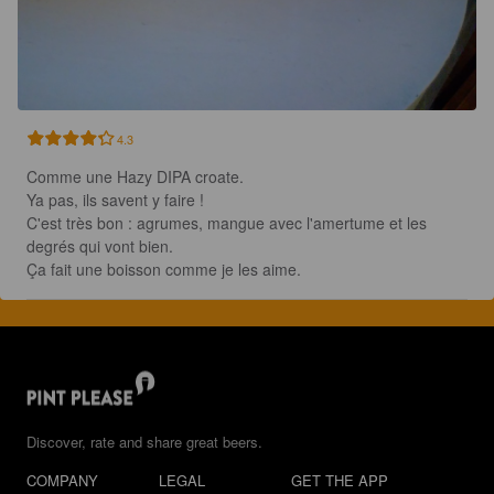
4.3
Comme une Hazy DIPA croate.

Ya pas, ils savent y faire !

C'est très bon : agrumes, mangue avec l'amertume et les 
degrés qui vont bien.

Ça fait une boisson comme je les aime.
Discover, rate and share great beers.
COMPANY
LEGAL
GET THE APP