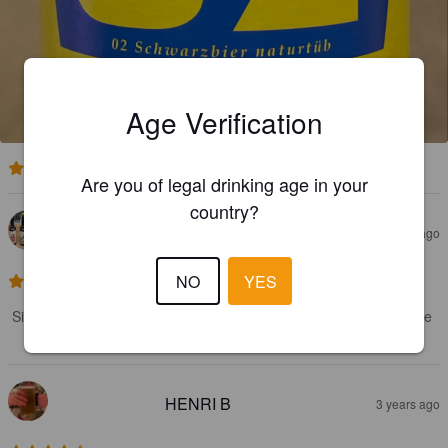
Age Verification
3.4
Are you of legal drinking age in your
country?
RÜTIBRÄU - BIERSOMMELIER
3 years ago
NO
YES
3.5
Sie schreiben „Schwarzbier“ für mich aber eher, auch wenn ich die 
Zutaten lese, ein Stout. Schmeckt aber gut.
HENRI B
3 years ago