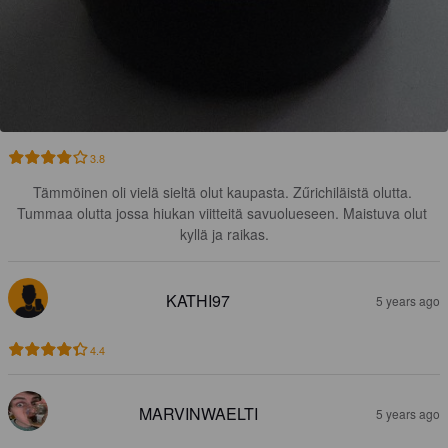
3.8
Tämmöinen oli vielä sieltä olut kaupasta. Zűrichiläistä olutta. 
Tummaa olutta jossa hiukan viitteitä savuolueseen. Maistuva olut 
kyllä ja raikas.
KATHI97
5 years ago
4.4
MARVINWAELTI
5 years ago