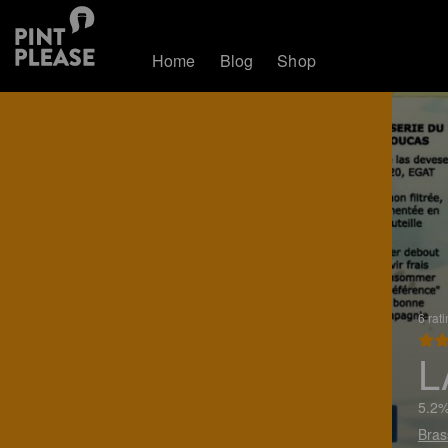
Home
Blog
Shop
6 rat
L
5.2%
Bras