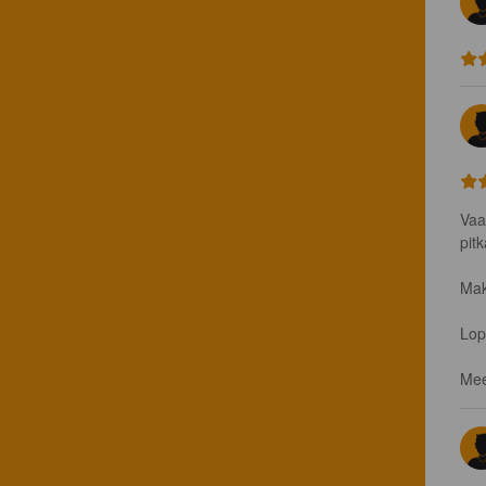
Vaa
pit
Mak
Lop
Mee