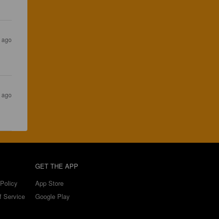
s ago
s ago
GET THE APP
Policy
App Store
f Service
Google Play