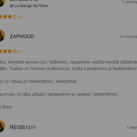
7 months
@ La Grange de l'Ours
3.9
ZAPHOOD
10 months
3.7
lea, kevyesti samea olut. Valkoinen, repaleinen vaahto kestää yllättävä
kään. Tuoksu on hivenen sulkeutunut, mutta banaaninen ja hedelmäinen
u on raikas ja hedelmäinen, miellyttävä.

pumaku on aika pitkään banaaninen ja vaalean hedelmäinen. 

 likes!
REGIS1311
1 yea