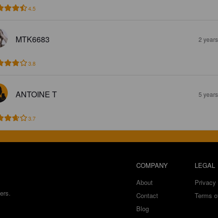
4.5
MTK6683
2 year
3.8
ANTOINE T
5 year
3.7
COMPANY
LEGAL
About
Privacy 
ers.
Contact
Terms o
Blog