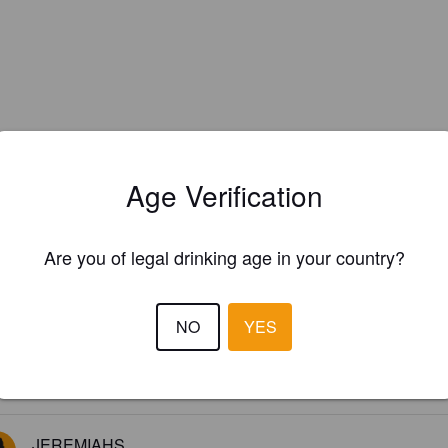
Age Verification
Are you of legal drinking age in your country?
EWS
NO
YES
VIANNEY G
3 months
3.0
JEREMIAHS