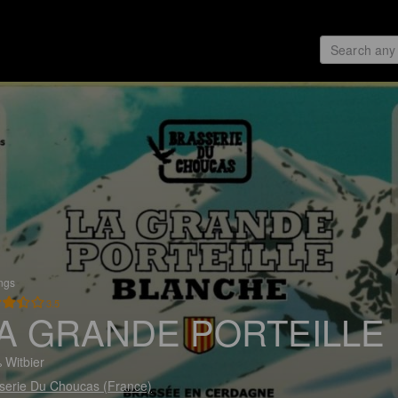
ings
3.5
A GRANDE PORTEILLE
 Witbier
serie Du Choucas (France)