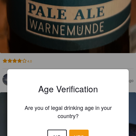
4.0
THUHNFISCH
3 years ago
@ Geschenkt bekommen
Age Verification
Are you of legal drinking age in your
country?