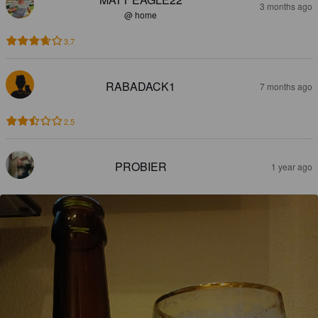
3 months ago
@ home
3.7
RABADACK1
7 months ago
2.5
PROBIER
1 year ago