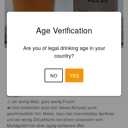
Age Verification
Are you of legal drinking age in your
country?
4.0
Ein weiteres Heimatbier "Aus dem Ruhrgebiet für die Welt" 
steht im Glas, bzw. es hatte es extrem eilig, auch oben wieder 
NO
YES
zu entfleuchen. 

👁 trüber Bernstein; üppiger und beständiger, mittelporiger 
Schaum 

👃 ein wenig Malz, ganz wenig Frucht

👄 Und tatsächlich setzt sich dieses Konzept auch 
geschmacklich fort: Malze, dazu fast marmeladige Aprikose 
und ein wenig Zitrusfrische bei einem ansonsten vom 
Mundgefühl her eher üppig-schwerem Bier.