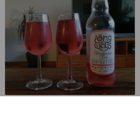
3.7
Maistettu eilen.

Kirkas Pullo korostaa kivasti juoman väriä ja saa sitä kautta 
tuotteen helposti erottumaan. Itse etiketti on hyvin 