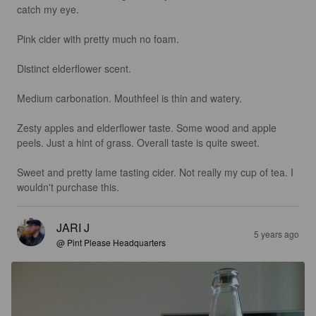
catch my eye.

Pink cider with pretty much no foam.

Distinct elderflower scent.

Medium carbonation. Mouthfeel is thin and watery.

Zesty apples and elderflower taste. Some wood and apple 
peels. Just a hint of grass. Overall taste is quite sweet.

Sweet and pretty lame tasting cider. Not really my cup of tea. I 
wouldn't purchase this.
JARI J
5 years ago
@ Pint Please Headquarters