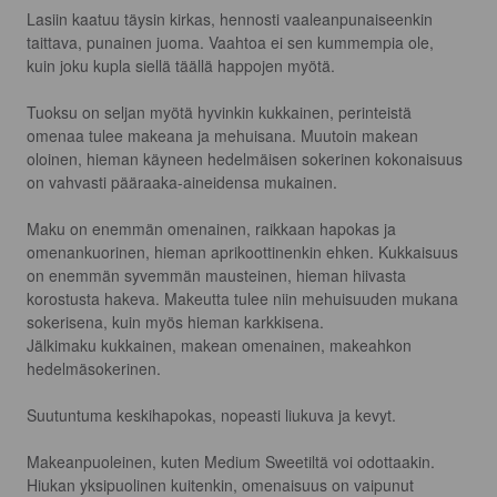
Lasiin kaatuu täysin kirkas, hennosti vaaleanpunaiseenkin 
taittava, punainen juoma. Vaahtoa ei sen kummempia ole, 
kuin joku kupla siellä täällä happojen myötä.

Tuoksu on seljan myötä hyvinkin kukkainen, perinteistä 
omenaa tulee makeana ja mehuisana. Muutoin makean 
oloinen, hieman käyneen hedelmäisen sokerinen kokonaisuus 
on vahvasti pääraaka-aineidensa mukainen.

Maku on enemmän omenainen, raikkaan hapokas ja 
omenankuorinen, hieman aprikoottinenkin ehken. Kukkaisuus 
on enemmän syvemmän mausteinen, hieman hiivasta 
korostusta hakeva. Makeutta tulee niin mehuisuuden mukana 
sokerisena, kuin myös hieman karkkisena.

Jälkimaku kukkainen, makean omenainen, makeahkon 
hedelmäsokerinen.

Suutuntuma keskihapokas, nopeasti liukuva ja kevyt.

Makeanpuoleinen, kuten Medium Sweetiltä voi odottaakin. 
Hiukan yksipuolinen kuitenkin, omenaisuus on vaipunut 