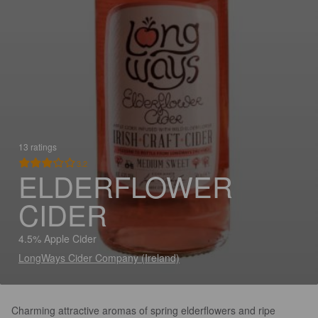
13 ratings
3.2
ELDERFLOWER
CIDER
4.5% Apple Cider
LongWays Cider Company (Ireland)
Charming attractive aromas of spring elderflowers and ripe