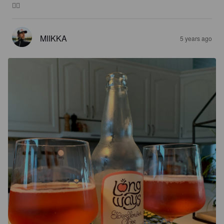
👍🏼
MIIKKA
5 years ago