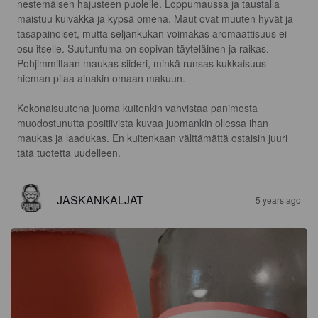
nestemäisen hajusteen puolelle. Loppumaussa ja taustalla 
maistuu kuivakka ja kypsä omena. Maut ovat muuten hyvät ja 
tasapainoiset, mutta seljankukan voimakas aromaattisuus ei 
osu itselle. Suutuntuma on sopivan täyteläinen ja raikas.

Pohjimmiltaan maukas siideri, minkä runsas kukkaisuus 
hieman pilaa ainakin omaan makuun.

Kokonaisuutena juoma kuitenkin vahvistaa panimosta 
muodostunutta positiivista kuvaa juomankin ollessa ihan 
maukas ja laadukas. En kuitenkaan välttämättä ostaisin juuri 
tätä tuotetta uudelleen.
JASKANKALJAT
5 years ago