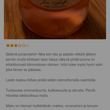
3.1
Siideriä perjantaihin! Aika tein itse ja säästin etiketti jälleen 
kerran mutta kirkkaan lasin takaa näkyvä pinkki juoma on 
ehdottomasti kiinnostavan oloinen. Infot tulee myös hyvin esiin 
joka lienee se pääasia.

Lasiin kaatuu kirkas pinkki siideri olemattomalla vaahdolla. 

Tuoksussa omenankuorta, kukkaisuutta ja sitrusta. Pientä 
hiivaista takatuoksua myös. 

Maku on hieman hyökkäävän makea, omenainen ja kevyen 