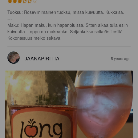
3.0
Tuoksu: Roseviinimäinen tuoksu, missä kuivuutta. Kukkaisa.

---

Maku: Hapan maku, kuin hapanoluissa. Sitten alkaa tulla esiin 
kuivuutta. Loppu on makeahko. Seljankukka selkeästi esillä. 
Kokonaisuus melko sekava.
JAANAPIRITTA
5 years ago