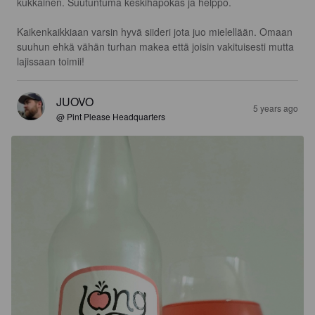
kukkainen. Suutuntuma keskihapokas ja helppo. 

Kaikenkaikkiaan varsin hyvä siideri jota juo mielellään. Omaan 
suuhun ehkä vähän turhan makea että joisin vakituisesti mutta 
lajissaan toimii!
JUOVO
5 years ago
@ Pint Please Headquarters