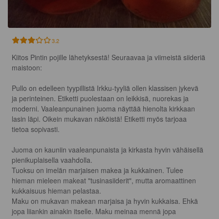
3.2
Kiitos Pintin pojille lähetyksestä! Seuraavaa ja viimeistä siideriä 
maistoon:

Pullo on edelleen tyypillistä Irkku-tyyliä ollen klassisen jykevä 
ja perinteinen. Etiketti puolestaan on leikkisä, nuorekas ja 
moderni. Vaaleanpunainen juoma näyttää hienolta kirkkaan 
lasin läpi. Oikein mukavan näköistä! Etiketti myös tarjoaa 
tietoa sopivasti.

Juoma on kauniin vaaleanpunaista ja kirkasta hyvin vähäisellä 
pienikuplaisella vaahdolla.

Tuoksu on imelän marjaisen makea ja kukkainen. Tulee 
hieman mieleen makeat "tusinasiiderit", mutta aromaattinen 
kukkaisuus hieman pelastaa.

Maku on mukavan makean marjaisa ja hyvin kukkaisa. Ehkä 
jopa liiankin ainakin itselle. Maku meinaa mennä jopa 