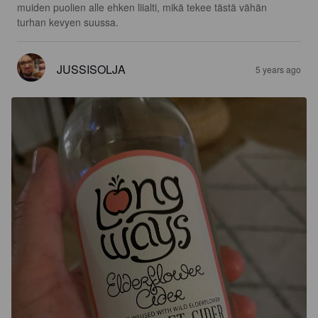
muiden puolien alle ehken liialti, mikä tekee tästä vähän 
turhan kevyen suussa.
JUSSISOLJA
5 years ago