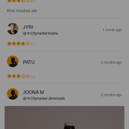
3.5
Kiva maukas ale
JYRI
1 month ago
@ K-Citymarket Imatra
3.7
PATU
2 months ago
3.0
JOONA M
2 months ago
@ K-Citymarket Järvenpää