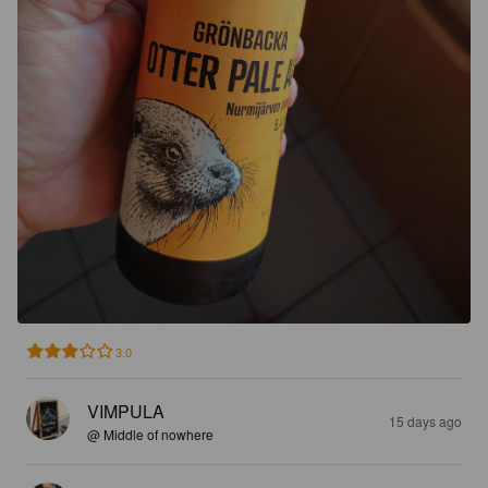
3.0
VIMPULA
15 days ago
@ Middle of nowhere