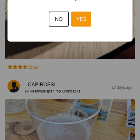
NO
YES
3.6
_CAPIROSSI_
27 days ago
@ Käsityöläispanimo Grönbacka