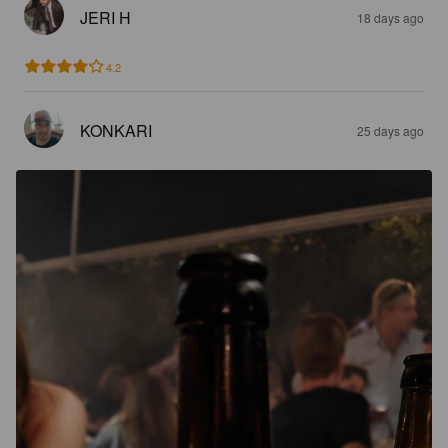
JERI H
18 days ago
4.2
KONKARI
25 days ago