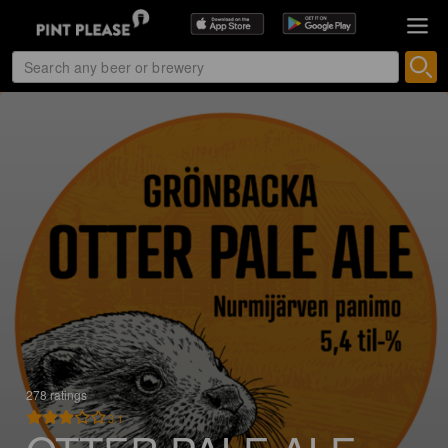
278 ratings
3.1