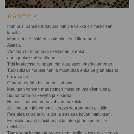
0.4
Ihan uusi panimo tuttavuus minulle vaikka on melkoisen 
läheltä.

Minulle tulee tästä pullosta mieleen Oltermanni.

Asiaan...

Väriltään tummahtavan keltainen ja ehkä 
auringonkukkaöljymäinen.

Teki kaataessa reippaan pienikuplaisen vaahtokamman.

Tuoksultaan mausteinen ja muistuttaa ehkä belgian alea tai 
brown alea.

Omaan nenään hiukan puistattava.

Maultaan vahvan mausteinen mistä en vaan kiinni saa.

Suutuntuma on kevyttä ja kitkerää.

Helposti juotava mutta vahvan makuista.

Jälkimakuun jää vahva kitkeryys seuraamaan pitkälle.

Pale alea tämä ei kyllä ole ja siitä saa kovan miinuksen.

En oikein osaa tälläsiä arvioida joten jätän sen muille 
maistajille.

Tämä sopii belgian ja brown alen juojille ja joita ei kitkeryys 