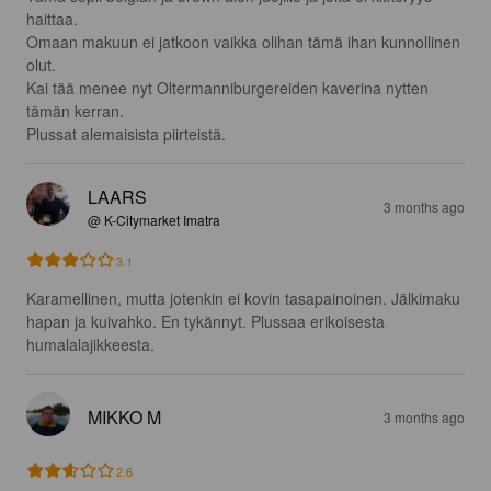
haittaa.

Omaan makuun ei jatkoon vaikka olihan tämä ihan kunnollinen 
olut.

Kai tää menee nyt Oltermanniburgereiden kaverina nytten 
tämän kerran. 

Plussat alemaisista piirteistä.
LAARS
3 months ago
@ K-Citymarket Imatra
3.1
Karamellinen, mutta jotenkin ei kovin tasapainoinen. Jälkimaku 
hapan ja kuivahko. En tykännyt. Plussaa erikoisesta 
humalalajikkeesta.
MIKKO M
3 months ago
2.6